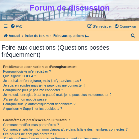
Forum de discussion
FAQ
S’enregistrer
Connexion
R
Accueil
Index du forum
Foire aux questions (Questions posées fréquemment)
e
Foire aux questions (Questions posées
c
fréquemment)
h
e
Problèmes de connexion et d’enregistrement
Pourquoi dois-je m’enregistrer ?
r
Que signifie COPPA ?
c
Je souhaite m’enregistrer, mais je n’y parviens pas !
Je suis enregistré mais je ne peux pas me connecter !
h
Pourquoi ne puis-je pas me connecter ?
Je me suis enregistré par le passé mais je ne peux plus me connecter ?!
e
J’ai perdu mon mot de passe !
r
Pourquoi suis-je automatiquement déconnecté ?
À quoi sert « Supprimer les cookies » ?
Paramètres et préférences de l’utilisateur
Comment modifier mes paramètres ?
Comment empêcher mon nom d’apparaître dans la liste des membres connectés ?
Les heures ne sont pas correctes !
J’ai changé mon fuseau horaire et l’heure est toujours incorrecte !