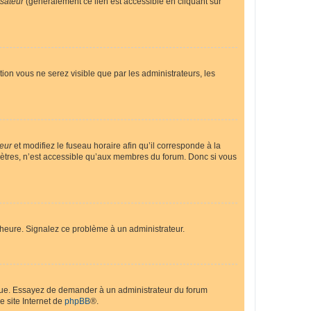
isateur
(généralement ce lien est accessible en cliquant sur
ption vous ne serez visible que par les administrateurs, les
teur
et modifiez le fuseau horaire afin qu’il corresponde à la
mètres, n’est accessible qu’aux membres du forum. Donc si vous
 l’heure. Signalez ce problème à un administrateur.
angue. Essayez de demander à un administrateur du forum
e site Internet de
phpBB
®.