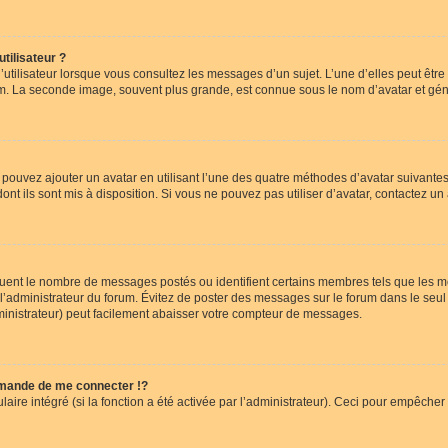
tilisateur ?
utilisateur lorsque vous consultez les messages d’un sujet. L’une d’elles peut êtr
rum. La seconde image, souvent plus grande, est connue sous le nom d’avatar et 
s pouvez ajouter un avatar en utilisant l’une des quatre méthodes d’avatar suivantes 
ont ils sont mis à disposition. Si vous ne pouvez pas utiliser d’avatar, contactez un
iquent le nombre de messages postés ou identifient certains membres tels que les 
ar l’administrateur du forum. Évitez de poster des messages sur le forum dans le seu
ministrateur) peut facilement abaisser votre compteur de messages.
mande de me connecter !?
re intégré (si la fonction a été activée par l’administrateur). Ceci pour empêcher l’u