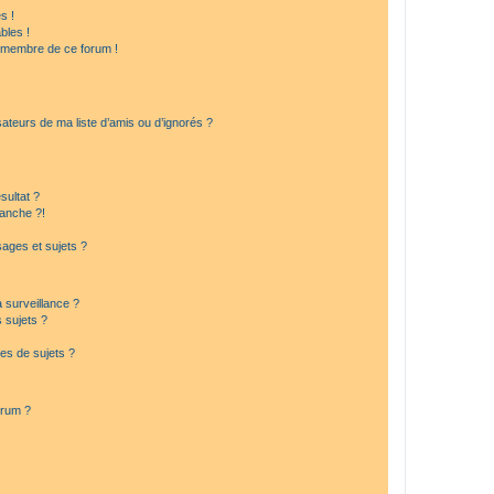
s !
bles !
n membre de ce forum !
ateurs de ma liste d’amis ou d’ignorés ?
sultat ?
anche ?!
ages et sujets ?
a surveillance ?
 sujets ?
es de sujets ?
orum ?