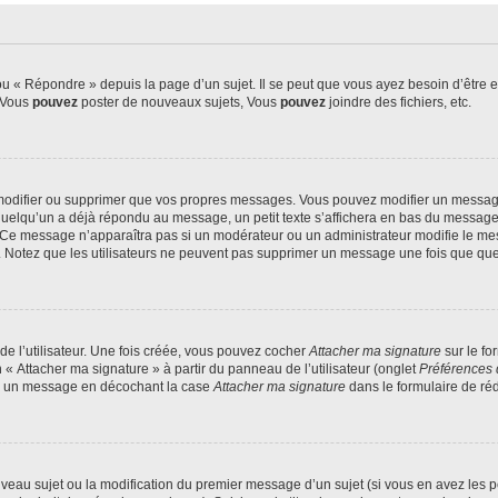
 « Répondre » depuis la page d’un sujet. Il se peut que vous ayez besoin d’être e
: Vous
pouvez
poster de nouveaux sujets, Vous
pouvez
joindre des fichiers, etc.
modifier ou supprimer que vos propres messages. Vous pouvez modifier un message
lqu’un a déjà répondu au message, un petit texte s’affichera en bas du message ind
n. Ce message n’apparaîtra pas si un modérateur ou un administrateur modifie le mes
ive. Notez que les utilisateurs ne peuvent pas supprimer un message une fois que qu
e l’utilisateur. Une fois créée, vous pouvez cocher
Attacher ma signature
sur le fo
 « Attacher ma signature » à partir du panneau de l’utilisateur (onglet
Préférences 
 à un message en décochant la case
Attacher ma signature
dans le formulaire de ré
ouveau sujet ou la modification du premier message d’un sujet (si vous en avez les p