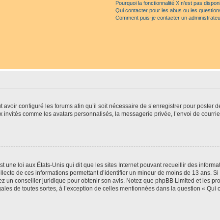
Pourquoi la fonctionnalité X n’est pas dispon
Qui contacter pour les abus ou les questio
Comment puis-je contacter un administrateu
t avoir configuré les forums afin qu’il soit nécessaire de s’enregistrer pour poster
x invités comme les avatars personnalisés, la messagerie privée, l’envoi de courri
t une loi aux États-Unis qui dit que les sites Internet pouvant recueillir des infor
ollecte de ces informations permettant d’identifier un mineur de moins de 13 ans. S
tez un conseiller juridique pour obtenir son avis. Notez que phpBB Limited et les pr
gales de toutes sortes, à l’exception de celles mentionnées dans la question « Qui