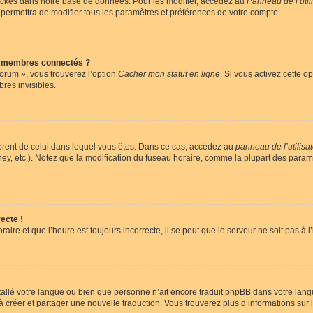
ockés dans notre base de données. Pour les modifier, accédez au
Panneau de l’util
 permettra de modifier tous les paramètres et préférences de votre compte.
s membres connectés ?
forum », vous trouverez l’option
Cacher mon statut en ligne
. Si vous activez cette o
es invisibles.
ifférent de celui dans lequel vous êtes. Dans ce cas, accédez au
panneau de l’utilisa
ney, etc.). Notez que la modification du fuseau horaire, comme la plupart des para
ecte !
aire et que l’heure est toujours incorrecte, il se peut que le serveur ne soit pas à
installé votre langue ou bien que personne n’ait encore traduit phpBB dans votre l
s à créer et partager une nouvelle traduction. Vous trouverez plus d’informations sur l