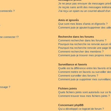
Je ne peux pas envoyer de messages privé
Je reçois sans arrêt des messages indésira
 connectés ?
J’ai reçu un spam ou un courriel abusif d’u
Amis et ignorés
Que sont mes listes d’amis et d’ignorés ?
?
Comment puis-je ajouter/supprimer des utilis
Recherche dans les forums
e connecter !?
Comment rechercher dans les forums ?
Pourquoi ma recherche ne renvoie aucun ré
Pourquoi ma recherche renvoie une page bl
Comment rechercher des membres ?
Comment puis-je trouver mes propres mess
Surveillance et favoris
Quelle est la différence entre les favoris et l
Comment mettre en favoris ou surveiller des
Comment surveiller des forums ?
Comment puis-je supprimer mes surveillanc
message ?
Fichiers joints
Quels fichiers joints sont autorisés sur ce f
Comment trouver tous mes fichiers joints ?
Concernant phpBB
Qui a développé ce logiciel de forum ?