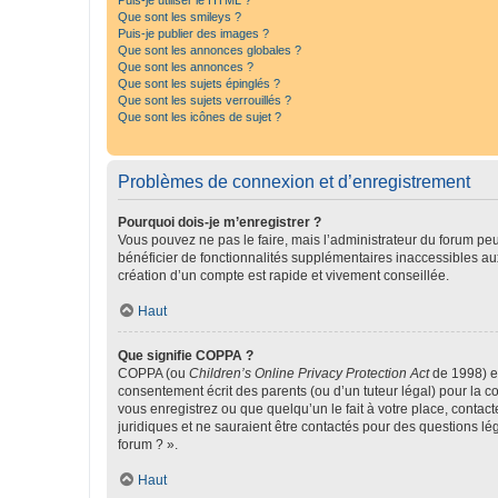
Puis-je utiliser le HTML ?
Que sont les smileys ?
Puis-je publier des images ?
Que sont les annonces globales ?
Que sont les annonces ?
Que sont les sujets épinglés ?
Que sont les sujets verrouillés ?
Que sont les icônes de sujet ?
Problèmes de connexion et d’enregistrement
Pourquoi dois-je m’enregistrer ?
Vous pouvez ne pas le faire, mais l’administrateur du forum peu
bénéficier de fonctionnalités supplémentaires inaccessibles au
création d’un compte est rapide et vivement conseillée.
Haut
Que signifie COPPA ?
COPPA (ou
Children’s Online Privacy Protection Act
de 1998) es
consentement écrit des parents (ou d’un tuteur légal) pour la c
vous enregistrez ou que quelqu’un le fait à votre place, contac
juridiques et ne sauraient être contactés pour des questions lé
forum ? ».
Haut