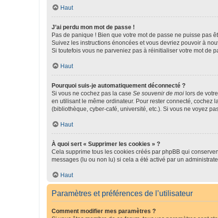
Haut
J’ai perdu mon mot de passe !
Pas de panique ! Bien que votre mot de passe ne puisse pas être
Suivez les instructions énoncées et vous devriez pouvoir à no
Si toutefois vous ne parveniez pas à réinitialiser votre mot de 
Haut
Pourquoi suis-je automatiquement déconnecté ?
Si vous ne cochez pas la case
Se souvenir de moi
lors de votr
en utilisant le même ordinateur. Pour rester connecté, cochez 
(bibliothèque, cyber-café, université, etc.). Si vous ne voyez pa
Haut
À quoi sert « Supprimer les cookies » ?
Cela supprime tous les cookies créés par phpBB qui conservent v
messages (lu ou non lu) si cela a été activé par un administra
Haut
Paramètres et préférences de l’utilisateur
Comment modifier mes paramètres ?