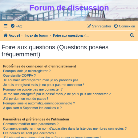
Forum de discussion
FAQ
S’enregistrer
Connexion
R
Accueil
Index du forum
Foire aux questions (Questions posées fréquemment)
e
Foire aux questions (Questions posées
c
fréquemment)
h
e
Problèmes de connexion et d’enregistrement
Pourquoi dois-je m’enregistrer ?
r
Que signifie COPPA ?
c
Je souhaite m’enregistrer, mais je n’y parviens pas !
Je suis enregistré mais je ne peux pas me connecter !
h
Pourquoi ne puis-je pas me connecter ?
Je me suis enregistré par le passé mais je ne peux plus me connecter ?!
e
J’ai perdu mon mot de passe !
r
Pourquoi suis-je automatiquement déconnecté ?
À quoi sert « Supprimer les cookies » ?
Paramètres et préférences de l’utilisateur
Comment modifier mes paramètres ?
Comment empêcher mon nom d’apparaître dans la liste des membres connectés ?
Les heures ne sont pas correctes !
J’ai changé mon fuseau horaire et l’heure est toujours incorrecte !