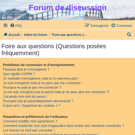
Forum de discussion
FAQ
S’enregistrer
Connexion
R
Accueil
Index du forum
Foire aux questions (Questions posées fréquemment)
e
Foire aux questions (Questions posées
c
fréquemment)
h
e
Problèmes de connexion et d’enregistrement
Pourquoi dois-je m’enregistrer ?
r
Que signifie COPPA ?
c
Je souhaite m’enregistrer, mais je n’y parviens pas !
Je suis enregistré mais je ne peux pas me connecter !
h
Pourquoi ne puis-je pas me connecter ?
Je me suis enregistré par le passé mais je ne peux plus me connecter ?!
e
J’ai perdu mon mot de passe !
r
Pourquoi suis-je automatiquement déconnecté ?
À quoi sert « Supprimer les cookies » ?
Paramètres et préférences de l’utilisateur
Comment modifier mes paramètres ?
Comment empêcher mon nom d’apparaître dans la liste des membres connectés ?
Les heures ne sont pas correctes !
J’ai changé mon fuseau horaire et l’heure est toujours incorrecte !