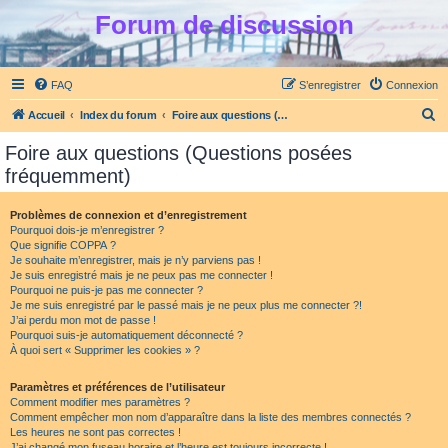
Forum de discussion
FAQ
S’enregistrer
Connexion
R
Accueil
Index du forum
Foire aux questions (Questions posées fréquemment)
e
Foire aux questions (Questions posées
c
fréquemment)
h
e
Problèmes de connexion et d’enregistrement
Pourquoi dois-je m’enregistrer ?
r
Que signifie COPPA ?
c
Je souhaite m’enregistrer, mais je n’y parviens pas !
Je suis enregistré mais je ne peux pas me connecter !
h
Pourquoi ne puis-je pas me connecter ?
Je me suis enregistré par le passé mais je ne peux plus me connecter ?!
e
J’ai perdu mon mot de passe !
r
Pourquoi suis-je automatiquement déconnecté ?
À quoi sert « Supprimer les cookies » ?
Paramètres et préférences de l’utilisateur
Comment modifier mes paramètres ?
Comment empêcher mon nom d’apparaître dans la liste des membres connectés ?
Les heures ne sont pas correctes !
J’ai changé mon fuseau horaire et l’heure est toujours incorrecte !