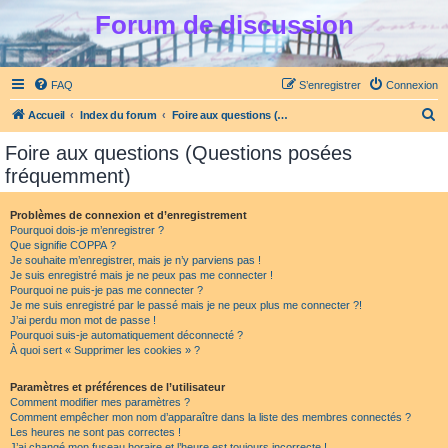
Forum de discussion
FAQ
S’enregistrer
Connexion
R
Accueil
Index du forum
Foire aux questions (Questions posées fréquemment)
e
Foire aux questions (Questions posées
c
fréquemment)
h
e
Problèmes de connexion et d’enregistrement
Pourquoi dois-je m’enregistrer ?
r
Que signifie COPPA ?
c
Je souhaite m’enregistrer, mais je n’y parviens pas !
Je suis enregistré mais je ne peux pas me connecter !
h
Pourquoi ne puis-je pas me connecter ?
Je me suis enregistré par le passé mais je ne peux plus me connecter ?!
e
J’ai perdu mon mot de passe !
r
Pourquoi suis-je automatiquement déconnecté ?
À quoi sert « Supprimer les cookies » ?
Paramètres et préférences de l’utilisateur
Comment modifier mes paramètres ?
Comment empêcher mon nom d’apparaître dans la liste des membres connectés ?
Les heures ne sont pas correctes !
J’ai changé mon fuseau horaire et l’heure est toujours incorrecte !