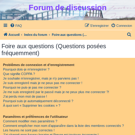
Forum de discussion
FAQ
S’enregistrer
Connexion
R
Accueil
Index du forum
Foire aux questions (Questions posées fréquemment)
e
Foire aux questions (Questions posées
c
fréquemment)
h
e
Problèmes de connexion et d’enregistrement
Pourquoi dois-je m’enregistrer ?
r
Que signifie COPPA ?
c
Je souhaite m’enregistrer, mais je n’y parviens pas !
Je suis enregistré mais je ne peux pas me connecter !
h
Pourquoi ne puis-je pas me connecter ?
Je me suis enregistré par le passé mais je ne peux plus me connecter ?!
e
J’ai perdu mon mot de passe !
r
Pourquoi suis-je automatiquement déconnecté ?
À quoi sert « Supprimer les cookies » ?
Paramètres et préférences de l’utilisateur
Comment modifier mes paramètres ?
Comment empêcher mon nom d’apparaître dans la liste des membres connectés ?
Les heures ne sont pas correctes !
J’ai changé mon fuseau horaire et l’heure est toujours incorrecte !