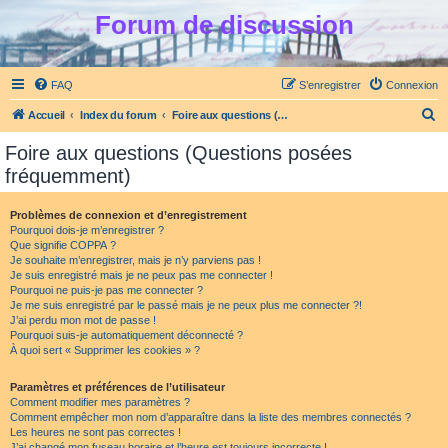
Forum de discussion
FAQ
S’enregistrer
Connexion
R
Accueil
Index du forum
Foire aux questions (Questions posées fréquemment)
e
Foire aux questions (Questions posées
c
fréquemment)
h
e
Problèmes de connexion et d’enregistrement
Pourquoi dois-je m’enregistrer ?
r
Que signifie COPPA ?
c
Je souhaite m’enregistrer, mais je n’y parviens pas !
Je suis enregistré mais je ne peux pas me connecter !
h
Pourquoi ne puis-je pas me connecter ?
Je me suis enregistré par le passé mais je ne peux plus me connecter ?!
e
J’ai perdu mon mot de passe !
r
Pourquoi suis-je automatiquement déconnecté ?
À quoi sert « Supprimer les cookies » ?
Paramètres et préférences de l’utilisateur
Comment modifier mes paramètres ?
Comment empêcher mon nom d’apparaître dans la liste des membres connectés ?
Les heures ne sont pas correctes !
J’ai changé mon fuseau horaire et l’heure est toujours incorrecte !