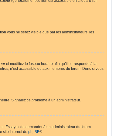
isateur
(généralement ce lien est accessible en cliquant sur
ption vous ne serez visible que par les administrateurs, les
teur
et modifiez le fuseau horaire afin qu’il corresponde à la
mètres, n’est accessible qu’aux membres du forum. Donc si vous
 l’heure. Signalez ce problème à un administrateur.
angue. Essayez de demander à un administrateur du forum
e site Internet de
phpBB
®.