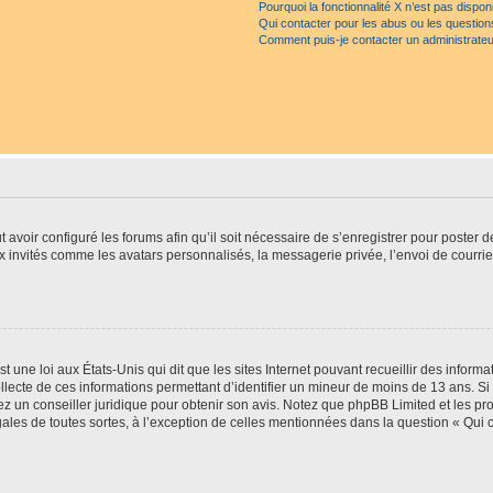
Pourquoi la fonctionnalité X n’est pas dispon
Qui contacter pour les abus ou les questio
Comment puis-je contacter un administrateu
t avoir configuré les forums afin qu’il soit nécessaire de s’enregistrer pour poster
x invités comme les avatars personnalisés, la messagerie privée, l’envoi de courri
t une loi aux États-Unis qui dit que les sites Internet pouvant recueillir des infor
ollecte de ces informations permettant d’identifier un mineur de moins de 13 ans. S
tez un conseiller juridique pour obtenir son avis. Notez que phpBB Limited et les pr
gales de toutes sortes, à l’exception de celles mentionnées dans la question « Qui