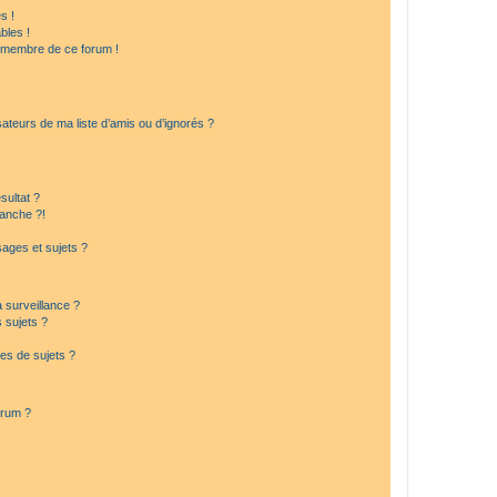
s !
bles !
n membre de ce forum !
ateurs de ma liste d’amis ou d’ignorés ?
sultat ?
anche ?!
ages et sujets ?
a surveillance ?
 sujets ?
es de sujets ?
orum ?