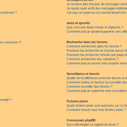
Je ne peux pas envoyer de messages privé
Je reçois sans arrêt des messages indésira
 connectés ?
J’ai reçu un spam ou un courriel abusif d’u
Amis et ignorés
Que sont mes listes d’amis et d’ignorés ?
?
Comment puis-je ajouter/supprimer des utilis
Recherche dans les forums
e connecter !?
Comment rechercher dans les forums ?
Pourquoi ma recherche ne renvoie aucun ré
Pourquoi ma recherche renvoie une page bl
Comment rechercher des membres ?
Comment puis-je trouver mes propres mess
Surveillance et favoris
Quelle est la différence entre les favoris et l
Comment mettre en favoris ou surveiller des
Comment surveiller des forums ?
Comment puis-je supprimer mes surveillanc
message ?
Fichiers joints
Quels fichiers joints sont autorisés sur ce f
Comment trouver tous mes fichiers joints ?
Concernant phpBB
Qui a développé ce logiciel de forum ?