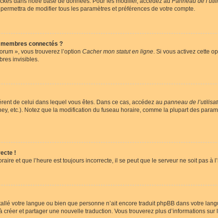
ockés dans notre base de données. Pour les modifier, accédez au
Panneau de l’util
 permettra de modifier tous les paramètres et préférences de votre compte.
s membres connectés ?
forum », vous trouverez l’option
Cacher mon statut en ligne
. Si vous activez cette o
es invisibles.
ifférent de celui dans lequel vous êtes. Dans ce cas, accédez au
panneau de l’utilisa
ney, etc.). Notez que la modification du fuseau horaire, comme la plupart des para
ecte !
aire et que l’heure est toujours incorrecte, il se peut que le serveur ne soit pas à
installé votre langue ou bien que personne n’ait encore traduit phpBB dans votre l
s à créer et partager une nouvelle traduction. Vous trouverez plus d’informations sur l