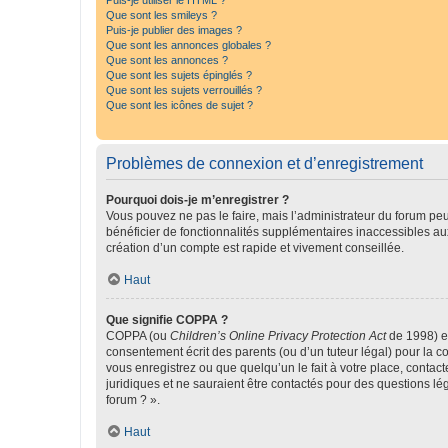
Puis-je utiliser le HTML ?
Que sont les smileys ?
Puis-je publier des images ?
Que sont les annonces globales ?
Que sont les annonces ?
Que sont les sujets épinglés ?
Que sont les sujets verrouillés ?
Que sont les icônes de sujet ?
Problèmes de connexion et d’enregistrement
Pourquoi dois-je m’enregistrer ?
Vous pouvez ne pas le faire, mais l’administrateur du forum peu
bénéficier de fonctionnalités supplémentaires inaccessibles au
création d’un compte est rapide et vivement conseillée.
Haut
Que signifie COPPA ?
COPPA (ou
Children’s Online Privacy Protection Act
de 1998) es
consentement écrit des parents (ou d’un tuteur légal) pour la c
vous enregistrez ou que quelqu’un le fait à votre place, contac
juridiques et ne sauraient être contactés pour des questions lé
forum ? ».
Haut