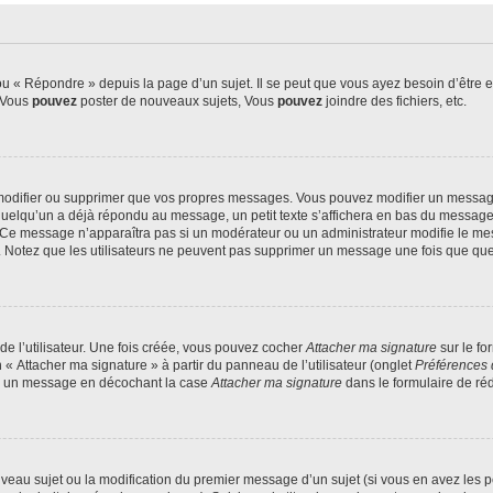
 « Répondre » depuis la page d’un sujet. Il se peut que vous ayez besoin d’être e
: Vous
pouvez
poster de nouveaux sujets, Vous
pouvez
joindre des fichiers, etc.
modifier ou supprimer que vos propres messages. Vous pouvez modifier un message
lqu’un a déjà répondu au message, un petit texte s’affichera en bas du message ind
n. Ce message n’apparaîtra pas si un modérateur ou un administrateur modifie le mes
ive. Notez que les utilisateurs ne peuvent pas supprimer un message une fois que qu
e l’utilisateur. Une fois créée, vous pouvez cocher
Attacher ma signature
sur le fo
 « Attacher ma signature » à partir du panneau de l’utilisateur (onglet
Préférences 
 à un message en décochant la case
Attacher ma signature
dans le formulaire de ré
ouveau sujet ou la modification du premier message d’un sujet (si vous en avez les p