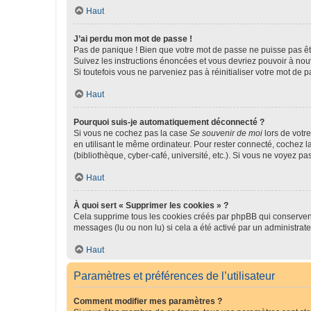
Haut
J’ai perdu mon mot de passe !
Pas de panique ! Bien que votre mot de passe ne puisse pas être
Suivez les instructions énoncées et vous devriez pouvoir à no
Si toutefois vous ne parveniez pas à réinitialiser votre mot de 
Haut
Pourquoi suis-je automatiquement déconnecté ?
Si vous ne cochez pas la case
Se souvenir de moi
lors de votr
en utilisant le même ordinateur. Pour rester connecté, cochez 
(bibliothèque, cyber-café, université, etc.). Si vous ne voyez pa
Haut
À quoi sert « Supprimer les cookies » ?
Cela supprime tous les cookies créés par phpBB qui conservent v
messages (lu ou non lu) si cela a été activé par un administra
Haut
Paramètres et préférences de l’utilisateur
Comment modifier mes paramètres ?