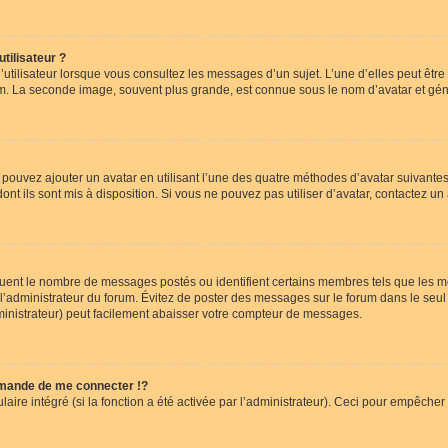
tilisateur ?
utilisateur lorsque vous consultez les messages d’un sujet. L’une d’elles peut êtr
rum. La seconde image, souvent plus grande, est connue sous le nom d’avatar et 
s pouvez ajouter un avatar en utilisant l’une des quatre méthodes d’avatar suivantes 
ont ils sont mis à disposition. Si vous ne pouvez pas utiliser d’avatar, contactez un
iquent le nombre de messages postés ou identifient certains membres tels que les 
ar l’administrateur du forum. Évitez de poster des messages sur le forum dans le seu
ministrateur) peut facilement abaisser votre compteur de messages.
mande de me connecter !?
re intégré (si la fonction a été activée par l’administrateur). Ceci pour empêcher l’u