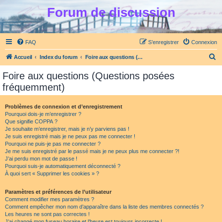
Forum de discussion
FAQ
S’enregistrer
Connexion
R
Accueil
Index du forum
Foire aux questions (Questions posées fréquemment)
e
Foire aux questions (Questions posées
c
fréquemment)
h
e
Problèmes de connexion et d’enregistrement
Pourquoi dois-je m’enregistrer ?
r
Que signifie COPPA ?
c
Je souhaite m’enregistrer, mais je n’y parviens pas !
Je suis enregistré mais je ne peux pas me connecter !
h
Pourquoi ne puis-je pas me connecter ?
Je me suis enregistré par le passé mais je ne peux plus me connecter ?!
e
J’ai perdu mon mot de passe !
r
Pourquoi suis-je automatiquement déconnecté ?
À quoi sert « Supprimer les cookies » ?
Paramètres et préférences de l’utilisateur
Comment modifier mes paramètres ?
Comment empêcher mon nom d’apparaître dans la liste des membres connectés ?
Les heures ne sont pas correctes !
J’ai changé mon fuseau horaire et l’heure est toujours incorrecte !