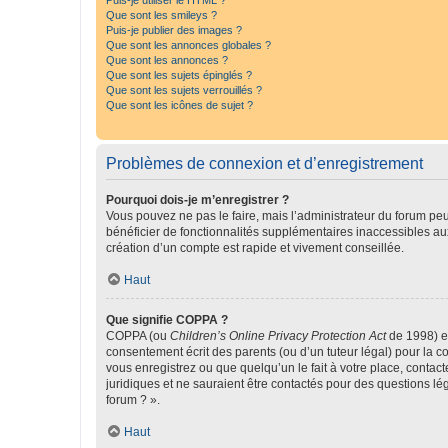
Puis-je utiliser le HTML ?
Que sont les smileys ?
Puis-je publier des images ?
Que sont les annonces globales ?
Que sont les annonces ?
Que sont les sujets épinglés ?
Que sont les sujets verrouillés ?
Que sont les icônes de sujet ?
Problèmes de connexion et d’enregistrement
Pourquoi dois-je m’enregistrer ?
Vous pouvez ne pas le faire, mais l’administrateur du forum peu
bénéficier de fonctionnalités supplémentaires inaccessibles au
création d’un compte est rapide et vivement conseillée.
Haut
Que signifie COPPA ?
COPPA (ou
Children’s Online Privacy Protection Act
de 1998) es
consentement écrit des parents (ou d’un tuteur légal) pour la c
vous enregistrez ou que quelqu’un le fait à votre place, contac
juridiques et ne sauraient être contactés pour des questions lé
forum ? ».
Haut