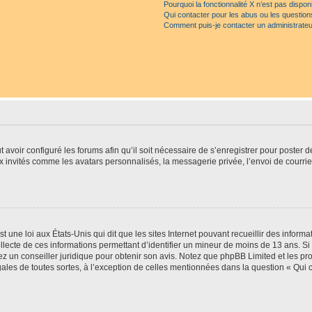
Pourquoi la fonctionnalité X n’est pas dispon
Qui contacter pour les abus ou les questio
Comment puis-je contacter un administrateu
t avoir configuré les forums afin qu’il soit nécessaire de s’enregistrer pour poster
x invités comme les avatars personnalisés, la messagerie privée, l’envoi de courri
t une loi aux États-Unis qui dit que les sites Internet pouvant recueillir des infor
ollecte de ces informations permettant d’identifier un mineur de moins de 13 ans. S
tez un conseiller juridique pour obtenir son avis. Notez que phpBB Limited et les pr
gales de toutes sortes, à l’exception de celles mentionnées dans la question « Qui