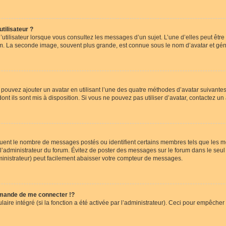
tilisateur ?
utilisateur lorsque vous consultez les messages d’un sujet. L’une d’elles peut êtr
rum. La seconde image, souvent plus grande, est connue sous le nom d’avatar et 
s pouvez ajouter un avatar en utilisant l’une des quatre méthodes d’avatar suivantes 
ont ils sont mis à disposition. Si vous ne pouvez pas utiliser d’avatar, contactez un
iquent le nombre de messages postés ou identifient certains membres tels que les 
ar l’administrateur du forum. Évitez de poster des messages sur le forum dans le seu
ministrateur) peut facilement abaisser votre compteur de messages.
mande de me connecter !?
re intégré (si la fonction a été activée par l’administrateur). Ceci pour empêcher l’u