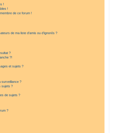
s !
bles !
n membre de ce forum !
ateurs de ma liste d’amis ou d’ignorés ?
sultat ?
anche ?!
ages et sujets ?
a surveillance ?
 sujets ?
es de sujets ?
orum ?