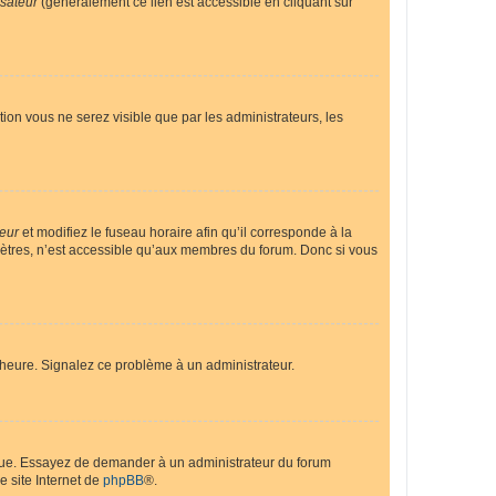
isateur
(généralement ce lien est accessible en cliquant sur
ption vous ne serez visible que par les administrateurs, les
teur
et modifiez le fuseau horaire afin qu’il corresponde à la
mètres, n’est accessible qu’aux membres du forum. Donc si vous
 l’heure. Signalez ce problème à un administrateur.
angue. Essayez de demander à un administrateur du forum
e site Internet de
phpBB
®.