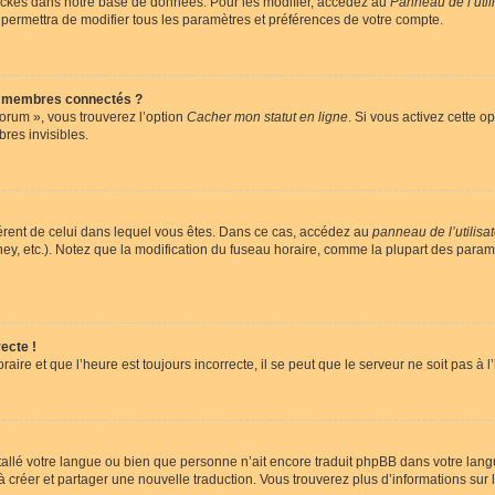
ockés dans notre base de données. Pour les modifier, accédez au
Panneau de l’util
 permettra de modifier tous les paramètres et préférences de votre compte.
s membres connectés ?
forum », vous trouverez l’option
Cacher mon statut en ligne
. Si vous activez cette o
es invisibles.
ifférent de celui dans lequel vous êtes. Dans ce cas, accédez au
panneau de l’utilisa
ney, etc.). Notez que la modification du fuseau horaire, comme la plupart des para
ecte !
aire et que l’heure est toujours incorrecte, il se peut que le serveur ne soit pas à
installé votre langue ou bien que personne n’ait encore traduit phpBB dans votre l
s à créer et partager une nouvelle traduction. Vous trouverez plus d’informations sur l