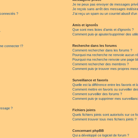
Je ne peux pas envoyer de messages privé
Je reçois sans arrêt des messages indésira
 connectés ?
J’ai reçu un spam ou un courriel abusif d’u
Amis et ignorés
Que sont mes listes d’amis et d’ignorés ?
?
Comment puis-je ajouter/supprimer des utilis
Recherche dans les forums
e connecter !?
Comment rechercher dans les forums ?
Pourquoi ma recherche ne renvoie aucun ré
Pourquoi ma recherche renvoie une page bl
Comment rechercher des membres ?
Comment puis-je trouver mes propres mess
Surveillance et favoris
Quelle est la différence entre les favoris et l
Comment mettre en favoris ou surveiller des
Comment surveiller des forums ?
Comment puis-je supprimer mes surveillanc
message ?
Fichiers joints
Quels fichiers joints sont autorisés sur ce f
Comment trouver tous mes fichiers joints ?
Concernant phpBB
Qui a développé ce logiciel de forum ?