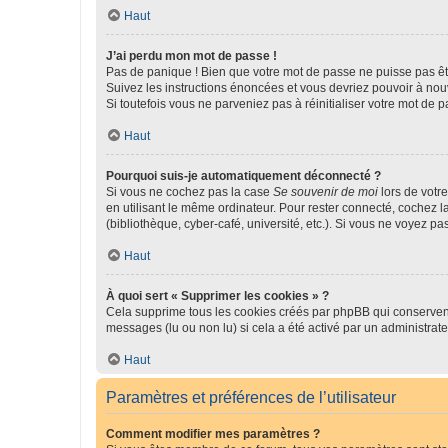
Haut
J’ai perdu mon mot de passe !
Pas de panique ! Bien que votre mot de passe ne puisse pas être
Suivez les instructions énoncées et vous devriez pouvoir à no
Si toutefois vous ne parveniez pas à réinitialiser votre mot de 
Haut
Pourquoi suis-je automatiquement déconnecté ?
Si vous ne cochez pas la case
Se souvenir de moi
lors de votr
en utilisant le même ordinateur. Pour rester connecté, cochez 
(bibliothèque, cyber-café, université, etc.). Si vous ne voyez pa
Haut
À quoi sert « Supprimer les cookies » ?
Cela supprime tous les cookies créés par phpBB qui conservent v
messages (lu ou non lu) si cela a été activé par un administra
Haut
Paramètres et préférences de l’utilisateur
Comment modifier mes paramètres ?