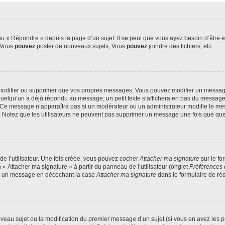
 « Répondre » depuis la page d’un sujet. Il se peut que vous ayez besoin d’être e
: Vous
pouvez
poster de nouveaux sujets, Vous
pouvez
joindre des fichiers, etc.
modifier ou supprimer que vos propres messages. Vous pouvez modifier un message
lqu’un a déjà répondu au message, un petit texte s’affichera en bas du message ind
n. Ce message n’apparaîtra pas si un modérateur ou un administrateur modifie le mes
ive. Notez que les utilisateurs ne peuvent pas supprimer un message une fois que qu
e l’utilisateur. Une fois créée, vous pouvez cocher
Attacher ma signature
sur le fo
 « Attacher ma signature » à partir du panneau de l’utilisateur (onglet
Préférences 
 à un message en décochant la case
Attacher ma signature
dans le formulaire de ré
ouveau sujet ou la modification du premier message d’un sujet (si vous en avez les p