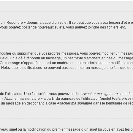
 « Répondre » depuis la page d’un sujet. Il se peut que vous ayez besoin d’être e
: Vous
pouvez
poster de nouveaux sujets, Vous
pouvez
joindre des fichiers, etc.
modifier ou supprimer que vos propres messages. Vous pouvez modifier un message
lqu’un a déjà répondu au message, un petit texte s’affichera en bas du message ind
n. Ce message n’apparaîtra pas si un modérateur ou un administrateur modifie le mes
ive. Notez que les utilisateurs ne peuvent pas supprimer un message une fois que qu
e l’utilisateur. Une fois créée, vous pouvez cocher
Attacher ma signature
sur le fo
 « Attacher ma signature » à partir du panneau de l’utilisateur (onglet
Préférences 
 à un message en décochant la case
Attacher ma signature
dans le formulaire de ré
ouveau sujet ou la modification du premier message d’un sujet (si vous en avez les p