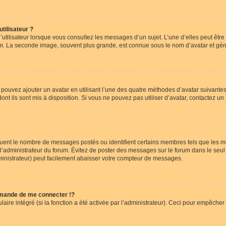
tilisateur ?
utilisateur lorsque vous consultez les messages d’un sujet. L’une d’elles peut êtr
rum. La seconde image, souvent plus grande, est connue sous le nom d’avatar et 
s pouvez ajouter un avatar en utilisant l’une des quatre méthodes d’avatar suivantes 
ont ils sont mis à disposition. Si vous ne pouvez pas utiliser d’avatar, contactez un
iquent le nombre de messages postés ou identifient certains membres tels que les 
ar l’administrateur du forum. Évitez de poster des messages sur le forum dans le seu
ministrateur) peut facilement abaisser votre compteur de messages.
mande de me connecter !?
re intégré (si la fonction a été activée par l’administrateur). Ceci pour empêcher l’u