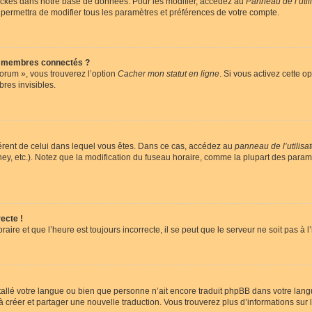
ockés dans notre base de données. Pour les modifier, accédez au
Panneau de l’util
 permettra de modifier tous les paramètres et préférences de votre compte.
s membres connectés ?
forum », vous trouverez l’option
Cacher mon statut en ligne
. Si vous activez cette o
es invisibles.
ifférent de celui dans lequel vous êtes. Dans ce cas, accédez au
panneau de l’utilisa
ney, etc.). Notez que la modification du fuseau horaire, comme la plupart des para
ecte !
aire et que l’heure est toujours incorrecte, il se peut que le serveur ne soit pas à
installé votre langue ou bien que personne n’ait encore traduit phpBB dans votre l
s à créer et partager une nouvelle traduction. Vous trouverez plus d’informations sur l