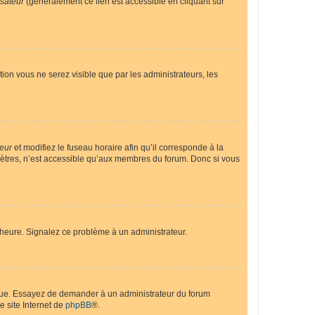
isateur
(généralement ce lien est accessible en cliquant sur
ption vous ne serez visible que par les administrateurs, les
teur
et modifiez le fuseau horaire afin qu’il corresponde à la
mètres, n’est accessible qu’aux membres du forum. Donc si vous
 l’heure. Signalez ce problème à un administrateur.
angue. Essayez de demander à un administrateur du forum
e site Internet de
phpBB
®.