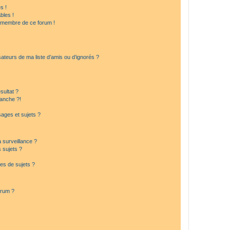
s !
bles !
n membre de ce forum !
ateurs de ma liste d’amis ou d’ignorés ?
sultat ?
anche ?!
ages et sujets ?
a surveillance ?
 sujets ?
es de sujets ?
orum ?