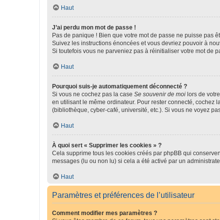
Haut
J’ai perdu mon mot de passe !
Pas de panique ! Bien que votre mot de passe ne puisse pas être
Suivez les instructions énoncées et vous devriez pouvoir à no
Si toutefois vous ne parveniez pas à réinitialiser votre mot de 
Haut
Pourquoi suis-je automatiquement déconnecté ?
Si vous ne cochez pas la case
Se souvenir de moi
lors de votr
en utilisant le même ordinateur. Pour rester connecté, cochez 
(bibliothèque, cyber-café, université, etc.). Si vous ne voyez pa
Haut
À quoi sert « Supprimer les cookies » ?
Cela supprime tous les cookies créés par phpBB qui conservent v
messages (lu ou non lu) si cela a été activé par un administra
Haut
Paramètres et préférences de l’utilisateur
Comment modifier mes paramètres ?