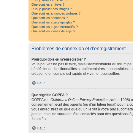
Puis-je utiliser le HTML ?
Que sont les smileys ?
Puis-je publier des images ?
Que sont les annonces globales ?
Que sont les annonces ?
Que sont les sujets épinglés ?
Que sont les sujets verrouillés ?
Que sont les icônes de sujet ?
Problèmes de connexion et d’enregistrement
Pourquoi dois-je m’enregistrer ?
Vous pouvez ne pas le faire, mais l’administrateur du forum peu
bénéficier de fonctionnalités supplémentaires inaccessibles au
création d’un compte est rapide et vivement conseillée.
Haut
Que signifie COPPA ?
COPPA (ou
Children’s Online Privacy Protection Act
de 1998) es
consentement écrit des parents (ou d’un tuteur légal) pour la c
vous enregistrez ou que quelqu’un le fait à votre place, contac
juridiques et ne sauraient être contactés pour des questions lé
forum ? ».
Haut