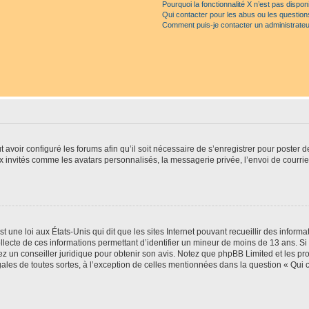
Pourquoi la fonctionnalité X n’est pas dispon
Qui contacter pour les abus ou les questio
Comment puis-je contacter un administrateu
t avoir configuré les forums afin qu’il soit nécessaire de s’enregistrer pour poster
x invités comme les avatars personnalisés, la messagerie privée, l’envoi de courri
t une loi aux États-Unis qui dit que les sites Internet pouvant recueillir des infor
ollecte de ces informations permettant d’identifier un mineur de moins de 13 ans. S
tez un conseiller juridique pour obtenir son avis. Notez que phpBB Limited et les pr
gales de toutes sortes, à l’exception de celles mentionnées dans la question « Qui