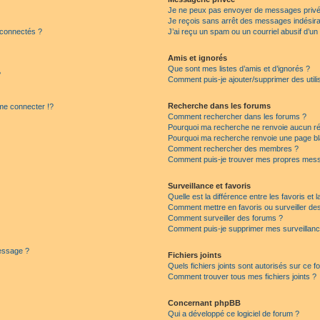
Je ne peux pas envoyer de messages privé
Je reçois sans arrêt des messages indésira
 connectés ?
J’ai reçu un spam ou un courriel abusif d’u
Amis et ignorés
Que sont mes listes d’amis et d’ignorés ?
?
Comment puis-je ajouter/supprimer des utilis
Recherche dans les forums
e connecter !?
Comment rechercher dans les forums ?
Pourquoi ma recherche ne renvoie aucun ré
Pourquoi ma recherche renvoie une page bl
Comment rechercher des membres ?
Comment puis-je trouver mes propres mess
Surveillance et favoris
Quelle est la différence entre les favoris et l
Comment mettre en favoris ou surveiller des
Comment surveiller des forums ?
Comment puis-je supprimer mes surveillanc
message ?
Fichiers joints
Quels fichiers joints sont autorisés sur ce f
Comment trouver tous mes fichiers joints ?
Concernant phpBB
Qui a développé ce logiciel de forum ?