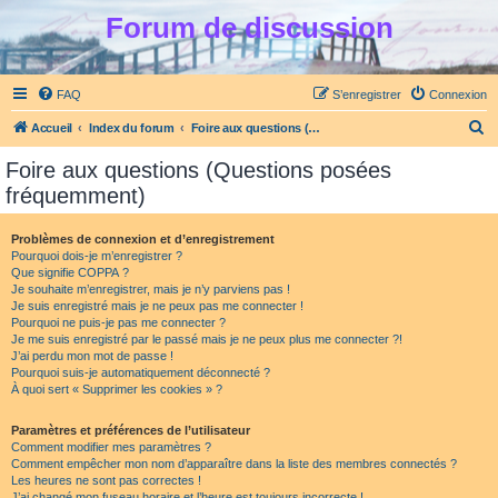
Forum de discussion
FAQ
S’enregistrer
Connexion
R
Accueil
Index du forum
Foire aux questions (Questions posées fréquemment)
e
Foire aux questions (Questions posées
c
fréquemment)
h
e
Problèmes de connexion et d’enregistrement
Pourquoi dois-je m’enregistrer ?
r
Que signifie COPPA ?
c
Je souhaite m’enregistrer, mais je n’y parviens pas !
Je suis enregistré mais je ne peux pas me connecter !
h
Pourquoi ne puis-je pas me connecter ?
Je me suis enregistré par le passé mais je ne peux plus me connecter ?!
e
J’ai perdu mon mot de passe !
r
Pourquoi suis-je automatiquement déconnecté ?
À quoi sert « Supprimer les cookies » ?
Paramètres et préférences de l’utilisateur
Comment modifier mes paramètres ?
Comment empêcher mon nom d’apparaître dans la liste des membres connectés ?
Les heures ne sont pas correctes !
J’ai changé mon fuseau horaire et l’heure est toujours incorrecte !