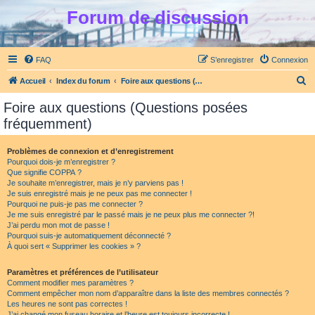
Forum de discussion
FAQ
S’enregistrer
Connexion
R
Accueil
Index du forum
Foire aux questions (Questions posées fréquemment)
e
Foire aux questions (Questions posées
c
fréquemment)
h
e
Problèmes de connexion et d’enregistrement
Pourquoi dois-je m’enregistrer ?
r
Que signifie COPPA ?
c
Je souhaite m’enregistrer, mais je n’y parviens pas !
Je suis enregistré mais je ne peux pas me connecter !
h
Pourquoi ne puis-je pas me connecter ?
Je me suis enregistré par le passé mais je ne peux plus me connecter ?!
e
J’ai perdu mon mot de passe !
r
Pourquoi suis-je automatiquement déconnecté ?
À quoi sert « Supprimer les cookies » ?
Paramètres et préférences de l’utilisateur
Comment modifier mes paramètres ?
Comment empêcher mon nom d’apparaître dans la liste des membres connectés ?
Les heures ne sont pas correctes !
J’ai changé mon fuseau horaire et l’heure est toujours incorrecte !