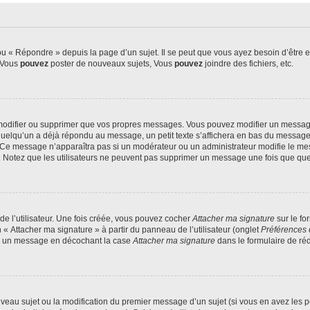
 « Répondre » depuis la page d’un sujet. Il se peut que vous ayez besoin d’être e
: Vous
pouvez
poster de nouveaux sujets, Vous
pouvez
joindre des fichiers, etc.
modifier ou supprimer que vos propres messages. Vous pouvez modifier un message
lqu’un a déjà répondu au message, un petit texte s’affichera en bas du message ind
n. Ce message n’apparaîtra pas si un modérateur ou un administrateur modifie le mes
ive. Notez que les utilisateurs ne peuvent pas supprimer un message une fois que qu
e l’utilisateur. Une fois créée, vous pouvez cocher
Attacher ma signature
sur le fo
 « Attacher ma signature » à partir du panneau de l’utilisateur (onglet
Préférences 
 à un message en décochant la case
Attacher ma signature
dans le formulaire de ré
ouveau sujet ou la modification du premier message d’un sujet (si vous en avez les p