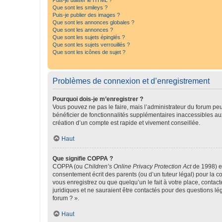
Puis-je utiliser le HTML ?
Que sont les smileys ?
Puis-je publier des images ?
Que sont les annonces globales ?
Que sont les annonces ?
Que sont les sujets épinglés ?
Que sont les sujets verrouillés ?
Que sont les icônes de sujet ?
Problèmes de connexion et d’enregistrement
Pourquoi dois-je m’enregistrer ?
Vous pouvez ne pas le faire, mais l’administrateur du forum peu
bénéficier de fonctionnalités supplémentaires inaccessibles au
création d’un compte est rapide et vivement conseillée.
Haut
Que signifie COPPA ?
COPPA (ou
Children’s Online Privacy Protection Act
de 1998) es
consentement écrit des parents (ou d’un tuteur légal) pour la c
vous enregistrez ou que quelqu’un le fait à votre place, contac
juridiques et ne sauraient être contactés pour des questions lé
forum ? ».
Haut