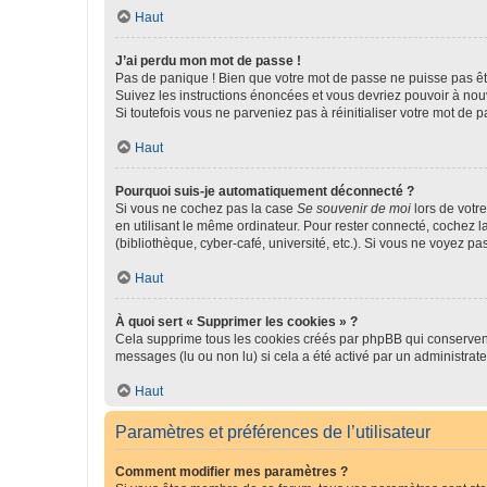
Haut
J’ai perdu mon mot de passe !
Pas de panique ! Bien que votre mot de passe ne puisse pas être
Suivez les instructions énoncées et vous devriez pouvoir à no
Si toutefois vous ne parveniez pas à réinitialiser votre mot de 
Haut
Pourquoi suis-je automatiquement déconnecté ?
Si vous ne cochez pas la case
Se souvenir de moi
lors de votr
en utilisant le même ordinateur. Pour rester connecté, cochez 
(bibliothèque, cyber-café, université, etc.). Si vous ne voyez pa
Haut
À quoi sert « Supprimer les cookies » ?
Cela supprime tous les cookies créés par phpBB qui conservent v
messages (lu ou non lu) si cela a été activé par un administra
Haut
Paramètres et préférences de l’utilisateur
Comment modifier mes paramètres ?