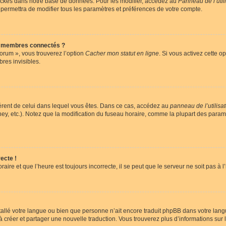
ockés dans notre base de données. Pour les modifier, accédez au
Panneau de l’util
 permettra de modifier tous les paramètres et préférences de votre compte.
s membres connectés ?
forum », vous trouverez l’option
Cacher mon statut en ligne
. Si vous activez cette o
es invisibles.
ifférent de celui dans lequel vous êtes. Dans ce cas, accédez au
panneau de l’utilisa
ney, etc.). Notez que la modification du fuseau horaire, comme la plupart des para
ecte !
aire et que l’heure est toujours incorrecte, il se peut que le serveur ne soit pas à
installé votre langue ou bien que personne n’ait encore traduit phpBB dans votre l
s à créer et partager une nouvelle traduction. Vous trouverez plus d’informations sur l