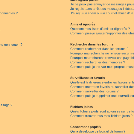
Je ne peux pas envoyer de messages privé
Je reçois sans arrêt des messages indésira
 connectés ?
J’ai reçu un spam ou un courriel abusif d’u
Amis et ignorés
Que sont mes listes d’amis et d’ignorés ?
?
Comment puis-je ajouter/supprimer des utilis
Recherche dans les forums
e connecter !?
Comment rechercher dans les forums ?
Pourquoi ma recherche ne renvoie aucun ré
Pourquoi ma recherche renvoie une page bl
Comment rechercher des membres ?
Comment puis-je trouver mes propres mess
Surveillance et favoris
Quelle est la différence entre les favoris et l
Comment mettre en favoris ou surveiller des
Comment surveiller des forums ?
Comment puis-je supprimer mes surveillanc
message ?
Fichiers joints
Quels fichiers joints sont autorisés sur ce f
Comment trouver tous mes fichiers joints ?
Concernant phpBB
Qui a développé ce logiciel de forum ?