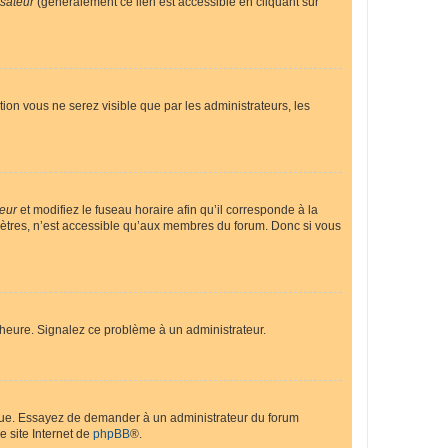
isateur
(généralement ce lien est accessible en cliquant sur
ption vous ne serez visible que par les administrateurs, les
teur
et modifiez le fuseau horaire afin qu’il corresponde à la
mètres, n’est accessible qu’aux membres du forum. Donc si vous
 l’heure. Signalez ce problème à un administrateur.
angue. Essayez de demander à un administrateur du forum
e site Internet de
phpBB
®.