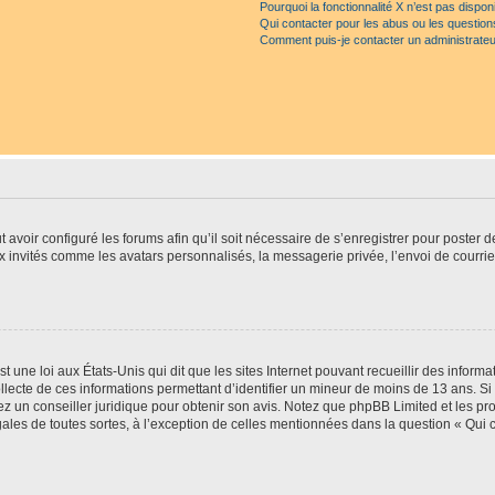
Pourquoi la fonctionnalité X n’est pas dispon
Qui contacter pour les abus ou les questio
Comment puis-je contacter un administrateu
t avoir configuré les forums afin qu’il soit nécessaire de s’enregistrer pour poster
x invités comme les avatars personnalisés, la messagerie privée, l’envoi de courri
t une loi aux États-Unis qui dit que les sites Internet pouvant recueillir des infor
ollecte de ces informations permettant d’identifier un mineur de moins de 13 ans. S
tez un conseiller juridique pour obtenir son avis. Notez que phpBB Limited et les pr
gales de toutes sortes, à l’exception de celles mentionnées dans la question « Qui