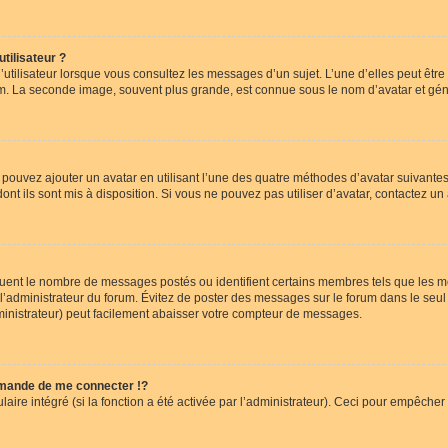
tilisateur ?
utilisateur lorsque vous consultez les messages d’un sujet. L’une d’elles peut êtr
rum. La seconde image, souvent plus grande, est connue sous le nom d’avatar et 
s pouvez ajouter un avatar en utilisant l’une des quatre méthodes d’avatar suivantes 
ont ils sont mis à disposition. Si vous ne pouvez pas utiliser d’avatar, contactez un
iquent le nombre de messages postés ou identifient certains membres tels que les 
ar l’administrateur du forum. Évitez de poster des messages sur le forum dans le seu
ministrateur) peut facilement abaisser votre compteur de messages.
mande de me connecter !?
re intégré (si la fonction a été activée par l’administrateur). Ceci pour empêcher l’u