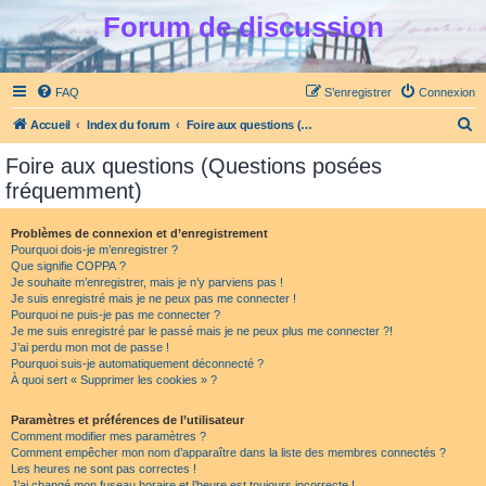
Forum de discussion
FAQ
S’enregistrer
Connexion
R
Accueil
Index du forum
Foire aux questions (Questions posées fréquemment)
e
Foire aux questions (Questions posées
c
fréquemment)
h
e
Problèmes de connexion et d’enregistrement
Pourquoi dois-je m’enregistrer ?
r
Que signifie COPPA ?
c
Je souhaite m’enregistrer, mais je n’y parviens pas !
Je suis enregistré mais je ne peux pas me connecter !
h
Pourquoi ne puis-je pas me connecter ?
Je me suis enregistré par le passé mais je ne peux plus me connecter ?!
e
J’ai perdu mon mot de passe !
r
Pourquoi suis-je automatiquement déconnecté ?
À quoi sert « Supprimer les cookies » ?
Paramètres et préférences de l’utilisateur
Comment modifier mes paramètres ?
Comment empêcher mon nom d’apparaître dans la liste des membres connectés ?
Les heures ne sont pas correctes !
J’ai changé mon fuseau horaire et l’heure est toujours incorrecte !