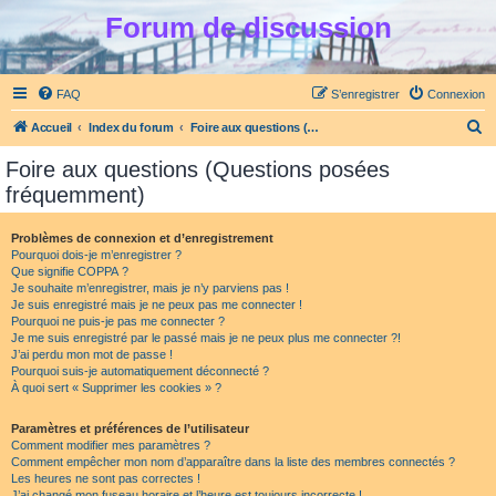
Forum de discussion
FAQ
S’enregistrer
Connexion
R
Accueil
Index du forum
Foire aux questions (Questions posées fréquemment)
e
Foire aux questions (Questions posées
c
fréquemment)
h
e
Problèmes de connexion et d’enregistrement
Pourquoi dois-je m’enregistrer ?
r
Que signifie COPPA ?
c
Je souhaite m’enregistrer, mais je n’y parviens pas !
Je suis enregistré mais je ne peux pas me connecter !
h
Pourquoi ne puis-je pas me connecter ?
Je me suis enregistré par le passé mais je ne peux plus me connecter ?!
e
J’ai perdu mon mot de passe !
r
Pourquoi suis-je automatiquement déconnecté ?
À quoi sert « Supprimer les cookies » ?
Paramètres et préférences de l’utilisateur
Comment modifier mes paramètres ?
Comment empêcher mon nom d’apparaître dans la liste des membres connectés ?
Les heures ne sont pas correctes !
J’ai changé mon fuseau horaire et l’heure est toujours incorrecte !