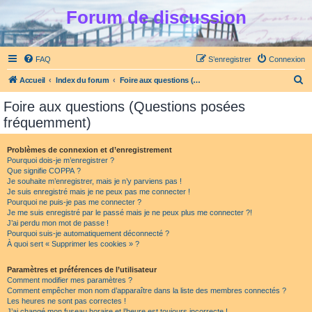
Forum de discussion
FAQ
S’enregistrer
Connexion
R
Accueil
Index du forum
Foire aux questions (Questions posées fréquemment)
e
Foire aux questions (Questions posées
c
fréquemment)
h
e
Problèmes de connexion et d’enregistrement
Pourquoi dois-je m’enregistrer ?
r
Que signifie COPPA ?
c
Je souhaite m’enregistrer, mais je n’y parviens pas !
Je suis enregistré mais je ne peux pas me connecter !
h
Pourquoi ne puis-je pas me connecter ?
Je me suis enregistré par le passé mais je ne peux plus me connecter ?!
e
J’ai perdu mon mot de passe !
r
Pourquoi suis-je automatiquement déconnecté ?
À quoi sert « Supprimer les cookies » ?
Paramètres et préférences de l’utilisateur
Comment modifier mes paramètres ?
Comment empêcher mon nom d’apparaître dans la liste des membres connectés ?
Les heures ne sont pas correctes !
J’ai changé mon fuseau horaire et l’heure est toujours incorrecte !