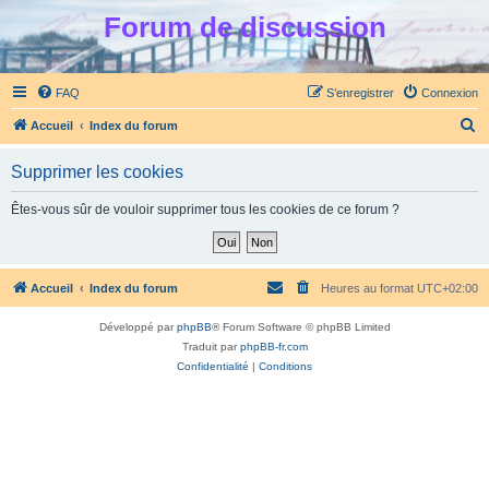
Forum de discussion
FAQ
S’enregistrer
Connexion
R
Accueil
Index du forum
e
Supprimer les cookies
c
h
Êtes-vous sûr de vouloir supprimer tous les cookies de ce forum ?
e
r
c
Accueil
Index du forum
Heures au format
UTC+02:00
h
Développé par
phpBB
® Forum Software © phpBB Limited
e
Traduit par
phpBB-fr.com
r
Confidentialité
|
Conditions