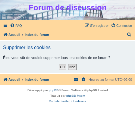
Forum de discussion
FAQ
S’enregistrer
Connexion
R
Accueil
Index du forum
e
Supprimer les cookies
c
h
Êtes-vous sûr de vouloir supprimer tous les cookies de ce forum ?
e
r
c
Accueil
Index du forum
Heures au format
UTC+02:00
h
Développé par
phpBB
® Forum Software © phpBB Limited
e
Traduit par
phpBB-fr.com
r
Confidentialité
|
Conditions