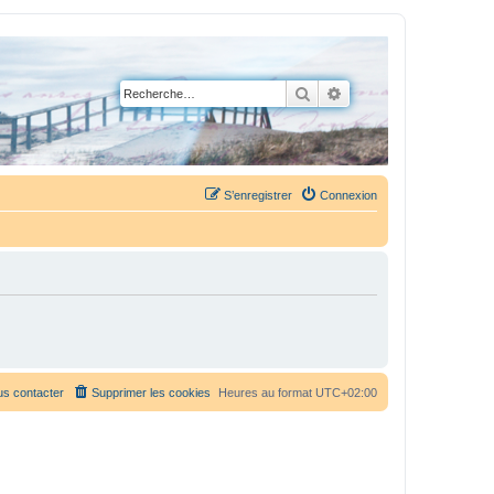
Rechercher
Recherche avancée
S’enregistrer
Connexion
s contacter
Supprimer les cookies
Heures au format
UTC+02:00