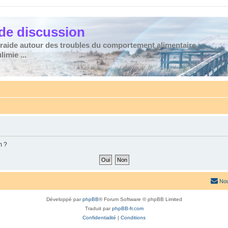
de discussion
traide autour des troubles du comportement alimentaire :
imie ...
m ?
Nou
Développé par
phpBB
® Forum Software © phpBB Limited
Traduit par
phpBB-fr.com
Confidentialité
|
Conditions