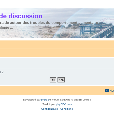
de discussion
traide autour des troubles du comportement alimentaire :
imie ...
m ?
Nou
Développé par
phpBB
® Forum Software © phpBB Limited
Traduit par
phpBB-fr.com
Confidentialité
|
Conditions