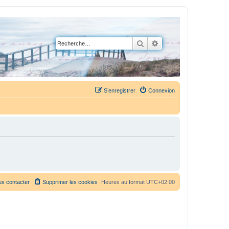
Rechercher
Recherche avancée
S’enregistrer
Connexion
s contacter
Supprimer les cookies
Heures au format
UTC+02:00