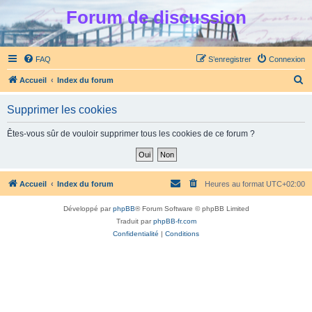
Forum de discussion
FAQ
S’enregistrer
Connexion
R
Accueil
Index du forum
e
Supprimer les cookies
c
h
Êtes-vous sûr de vouloir supprimer tous les cookies de ce forum ?
e
r
c
Accueil
Index du forum
Heures au format
UTC+02:00
h
Développé par
phpBB
® Forum Software © phpBB Limited
e
Traduit par
phpBB-fr.com
r
Confidentialité
|
Conditions