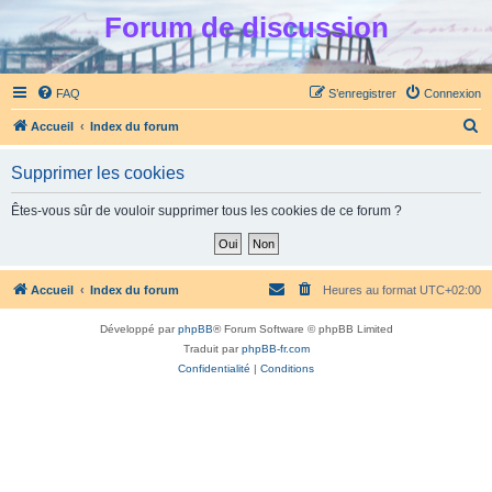
Forum de discussion
FAQ
S’enregistrer
Connexion
R
Accueil
Index du forum
e
Supprimer les cookies
c
h
Êtes-vous sûr de vouloir supprimer tous les cookies de ce forum ?
e
r
c
Accueil
Index du forum
Heures au format
UTC+02:00
h
Développé par
phpBB
® Forum Software © phpBB Limited
e
Traduit par
phpBB-fr.com
r
Confidentialité
|
Conditions