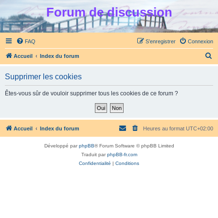
Forum de discussion
FAQ
S’enregistrer
Connexion
R
Accueil
Index du forum
e
Supprimer les cookies
c
h
Êtes-vous sûr de vouloir supprimer tous les cookies de ce forum ?
e
r
c
Accueil
Index du forum
Heures au format
UTC+02:00
h
Développé par
phpBB
® Forum Software © phpBB Limited
e
Traduit par
phpBB-fr.com
r
Confidentialité
|
Conditions