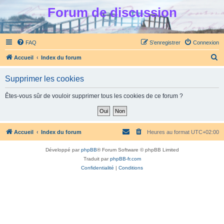
Forum de discussion
FAQ
S’enregistrer
Connexion
R
Accueil
Index du forum
e
Supprimer les cookies
c
h
Êtes-vous sûr de vouloir supprimer tous les cookies de ce forum ?
e
r
c
Accueil
Index du forum
Heures au format
UTC+02:00
h
Développé par
phpBB
® Forum Software © phpBB Limited
e
Traduit par
phpBB-fr.com
r
Confidentialité
|
Conditions