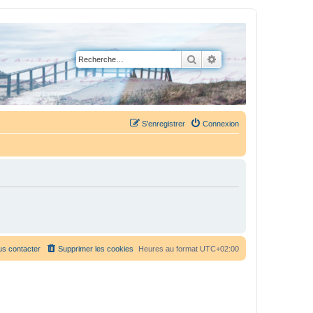
Rechercher
Recherche avancée
S’enregistrer
Connexion
s contacter
Supprimer les cookies
Heures au format
UTC+02:00