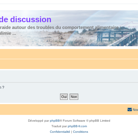
de discussion
traide autour des troubles du comportement alimentaire :
imie ...
m ?
Nou
Développé par
phpBB
® Forum Software © phpBB Limited
Traduit par
phpBB-fr.com
Confidentialité
|
Conditions