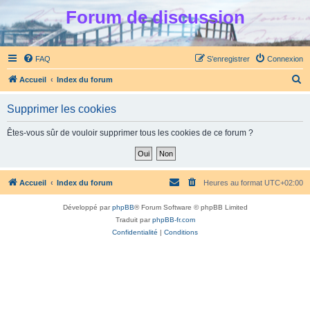
Forum de discussion
FAQ
S’enregistrer
Connexion
R
Accueil
Index du forum
e
Supprimer les cookies
c
h
Êtes-vous sûr de vouloir supprimer tous les cookies de ce forum ?
e
r
c
Accueil
Index du forum
Heures au format
UTC+02:00
h
Développé par
phpBB
® Forum Software © phpBB Limited
e
Traduit par
phpBB-fr.com
r
Confidentialité
|
Conditions