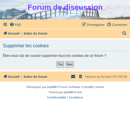
Forum de discussion
FAQ
S’enregistrer
Connexion
R
Accueil
Index du forum
e
Supprimer les cookies
c
h
Êtes-vous sûr de vouloir supprimer tous les cookies de ce forum ?
e
r
c
Accueil
Index du forum
Heures au format
UTC+02:00
h
Développé par
phpBB
® Forum Software © phpBB Limited
e
Traduit par
phpBB-fr.com
r
Confidentialité
|
Conditions