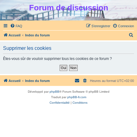
Forum de discussion
FAQ
S’enregistrer
Connexion
R
Accueil
Index du forum
e
Supprimer les cookies
c
h
Êtes-vous sûr de vouloir supprimer tous les cookies de ce forum ?
e
r
c
Accueil
Index du forum
Heures au format
UTC+02:00
h
Développé par
phpBB
® Forum Software © phpBB Limited
e
Traduit par
phpBB-fr.com
r
Confidentialité
|
Conditions