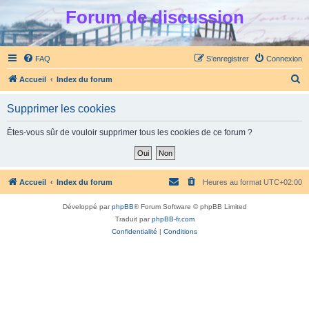
Forum de discussion
FAQ
S’enregistrer
Connexion
R
Accueil
Index du forum
e
Supprimer les cookies
c
h
Êtes-vous sûr de vouloir supprimer tous les cookies de ce forum ?
e
r
c
Accueil
Index du forum
Heures au format
UTC+02:00
h
Développé par
phpBB
® Forum Software © phpBB Limited
e
Traduit par
phpBB-fr.com
r
Confidentialité
|
Conditions