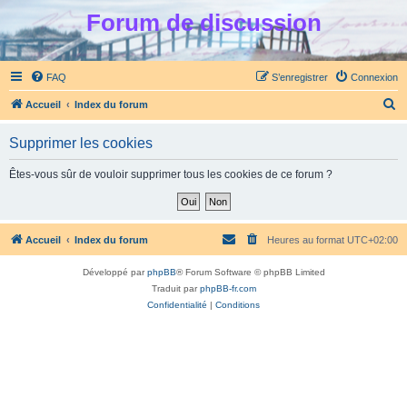
Forum de discussion
FAQ
S’enregistrer
Connexion
R
Accueil
Index du forum
e
Supprimer les cookies
c
h
Êtes-vous sûr de vouloir supprimer tous les cookies de ce forum ?
e
r
c
Accueil
Index du forum
Heures au format
UTC+02:00
h
Développé par
phpBB
® Forum Software © phpBB Limited
e
Traduit par
phpBB-fr.com
r
Confidentialité
|
Conditions