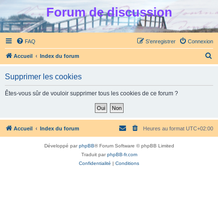
Forum de discussion
FAQ
S’enregistrer
Connexion
R
Accueil
Index du forum
e
Supprimer les cookies
c
h
Êtes-vous sûr de vouloir supprimer tous les cookies de ce forum ?
e
r
c
Accueil
Index du forum
Heures au format
UTC+02:00
h
Développé par
phpBB
® Forum Software © phpBB Limited
e
Traduit par
phpBB-fr.com
r
Confidentialité
|
Conditions