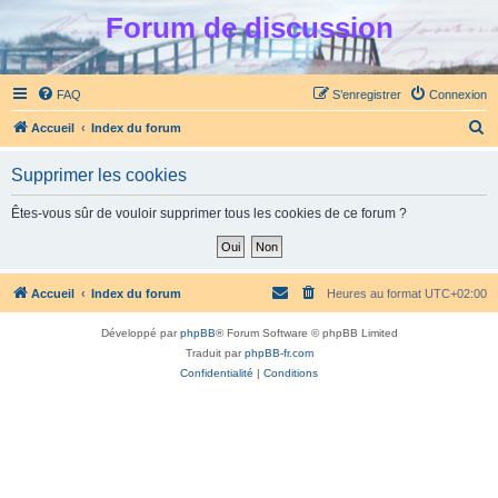
Forum de discussion
FAQ
S’enregistrer
Connexion
R
Accueil
Index du forum
e
Supprimer les cookies
c
h
Êtes-vous sûr de vouloir supprimer tous les cookies de ce forum ?
e
r
c
Accueil
Index du forum
Heures au format
UTC+02:00
h
Développé par
phpBB
® Forum Software © phpBB Limited
e
Traduit par
phpBB-fr.com
r
Confidentialité
|
Conditions