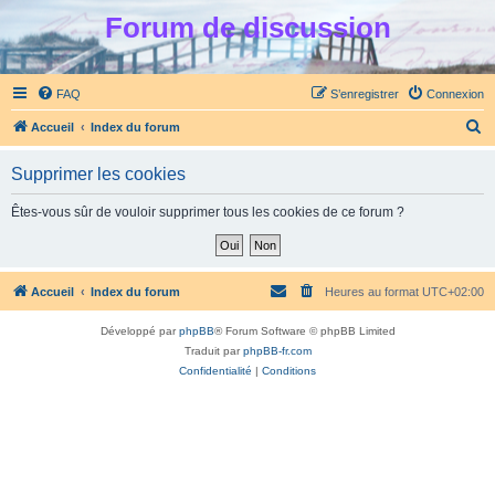
Forum de discussion
FAQ
S’enregistrer
Connexion
R
Accueil
Index du forum
e
Supprimer les cookies
c
h
Êtes-vous sûr de vouloir supprimer tous les cookies de ce forum ?
e
r
c
Accueil
Index du forum
Heures au format
UTC+02:00
h
Développé par
phpBB
® Forum Software © phpBB Limited
e
Traduit par
phpBB-fr.com
r
Confidentialité
|
Conditions