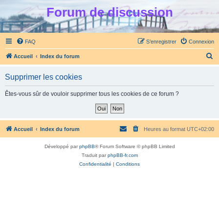
Forum de discussion
FAQ
S’enregistrer
Connexion
R
Accueil
Index du forum
e
Supprimer les cookies
c
h
Êtes-vous sûr de vouloir supprimer tous les cookies de ce forum ?
e
r
c
Accueil
Index du forum
Heures au format
UTC+02:00
h
Développé par
phpBB
® Forum Software © phpBB Limited
e
Traduit par
phpBB-fr.com
r
Confidentialité
|
Conditions