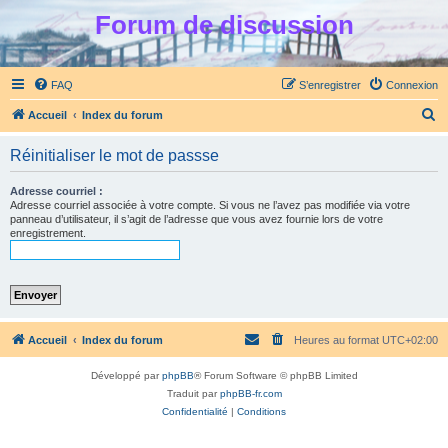
Forum de discussion
FAQ
S’enregistrer
Connexion
R
Accueil
Index du forum
e
Réinitialiser le mot de passse
c
h
Adresse courriel :
Adresse courriel associée à votre compte. Si vous ne l’avez pas modifiée via votre
e
panneau d’utilisateur, il s’agit de l’adresse que vous avez fournie lors de votre
enregistrement.
r
c
h
e
r
Accueil
Index du forum
Heures au format
UTC+02:00
Développé par
phpBB
® Forum Software © phpBB Limited
Traduit par
phpBB-fr.com
Confidentialité
|
Conditions