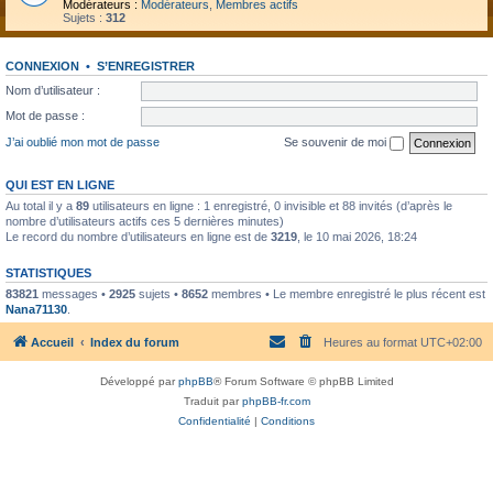
Modérateurs :
Modérateurs
,
Membres actifs
Sujets :
312
CONNEXION
•
S’ENREGISTRER
Nom d’utilisateur :
Mot de passe :
J’ai oublié mon mot de passe
Se souvenir de moi
QUI EST EN LIGNE
Au total il y a
89
utilisateurs en ligne : 1 enregistré, 0 invisible et 88 invités (d’après le
nombre d’utilisateurs actifs ces 5 dernières minutes)
Le record du nombre d’utilisateurs en ligne est de
3219
, le 10 mai 2026, 18:24
STATISTIQUES
83821
messages •
2925
sujets •
8652
membres • Le membre enregistré le plus récent est
Nana71130
.
Accueil
Index du forum
Heures au format
UTC+02:00
Développé par
phpBB
® Forum Software © phpBB Limited
Traduit par
phpBB-fr.com
Confidentialité
|
Conditions