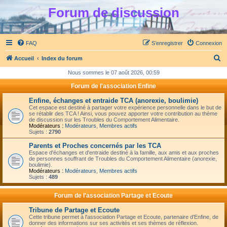
Forum de discussion
FAQ
S’enregistrer
Connexion
R
Accueil
Index du forum
e
Nous sommes le 07 août 2026, 00:59
c
Forum de l'association Enfine
h
Enfine, échanges et entraide TCA (anorexie, boulimie)
e
Cet espace est destiné à partager votre expérience personnelle dans le but de
se rétablir des TCA ! Ainsi, vous pouvez apporter votre contribution au thème
r
de discussion sur les Troubles du Comportement Alimentaire.
Modérateurs :
Modérateurs
,
Membres actifs
c
Sujets :
2790
h
Parents et Proches concernés par les TCA
Espace d'échanges et d'entraide destiné à la famille, aux amis et aux proches
e
de personnes souffrant de Troubles du Comportement Alimentaire (anorexie,
boulimie).
r
Modérateurs :
Modérateurs
,
Membres actifs
Sujets :
489
Forum de l'association Partage et Ecoute
Tribune de Partage et Ecoute
Cette tribune permet à l'association Partage et Ecoute, partenaire d'Enfine, de
donner des informations sur ses activités et ses thèmes de réflexion.