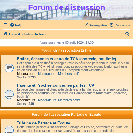
Forum de discussion
FAQ
S’enregistrer
Connexion
R
Accueil
Index du forum
e
Nous sommes le 06 août 2026, 19:30
c
Forum de l'association Enfine
h
Enfine, échanges et entraide TCA (anorexie, boulimie)
e
Cet espace est destiné à partager votre expérience personnelle dans le but de
se rétablir des TCA ! Ainsi, vous pouvez apporter votre contribution au thème
r
de discussion sur les Troubles du Comportement Alimentaire.
Modérateurs :
Modérateurs
,
Membres actifs
c
Sujets :
2790
h
Parents et Proches concernés par les TCA
Espace d'échanges et d'entraide destiné à la famille, aux amis et aux proches
e
de personnes souffrant de Troubles du Comportement Alimentaire (anorexie,
boulimie).
r
Modérateurs :
Modérateurs
,
Membres actifs
Sujets :
489
Forum de l'association Partage et Ecoute
Tribune de Partage et Ecoute
Cette tribune permet à l'association Partage et Ecoute, partenaire d'Enfine, de
donner des informations sur ses activités et ses thèmes de réflexion.