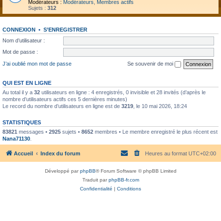
Modérateurs :
Modérateurs
,
Membres actifs
Sujets :
312
CONNEXION
•
S’ENREGISTRER
Nom d’utilisateur :
Mot de passe :
J’ai oublié mon mot de passe
Se souvenir de moi
QUI EST EN LIGNE
Au total il y a
32
utilisateurs en ligne : 4 enregistrés, 0 invisible et 28 invités (d’après le
nombre d’utilisateurs actifs ces 5 dernières minutes)
Le record du nombre d’utilisateurs en ligne est de
3219
, le 10 mai 2026, 18:24
STATISTIQUES
83821
messages •
2925
sujets •
8652
membres • Le membre enregistré le plus récent est
Nana71130
.
Accueil
Index du forum
Heures au format
UTC+02:00
Développé par
phpBB
® Forum Software © phpBB Limited
Traduit par
phpBB-fr.com
Confidentialité
|
Conditions