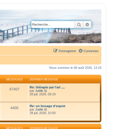
Rechercher
Recherche avancée
S’enregistrer
Connexion
Nous sommes le 08 août 2026, 13:19
MESSAGES
DERNIER MESSAGE
Re: thérapie par l'art ....
67407
V
par
Joëlle
o
28 juil. 2026, 09:19
i
r
l
Re: un lessage d'espoir
4400
e
V
par
Joëlle
d
o
28 juil. 2026, 10:50
e
i
r
r
n
l
i
e
MESSAGES
DERNIER MESSAGE
e