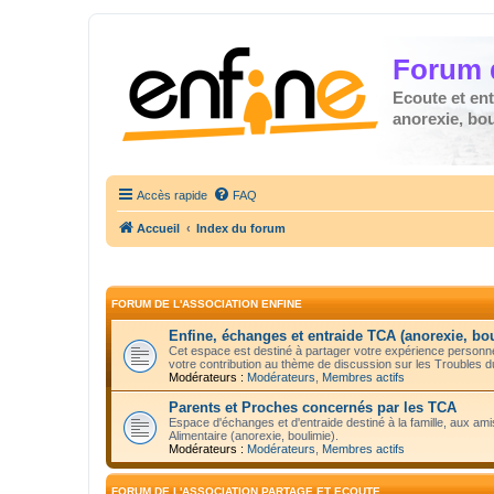
Forum 
Ecoute et en
anorexie, boul
Accès rapide
FAQ
Accueil
Index du forum
FORUM DE L'ASSOCIATION ENFINE
Enfine, échanges et entraide TCA (anorexie, bo
Cet espace est destiné à partager votre expérience personnel
votre contribution au thème de discussion sur les Troubles 
Modérateurs :
Modérateurs
,
Membres actifs
Parents et Proches concernés par les TCA
Espace d'échanges et d'entraide destiné à la famille, aux 
Alimentaire (anorexie, boulimie).
Modérateurs :
Modérateurs
,
Membres actifs
FORUM DE L'ASSOCIATION PARTAGE ET ECOUTE