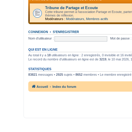
Tribune de Partage et Ecoute
Cette tribune permet à l'association Partage et Ecoute, parte
thèmes de réflexion.
Modérateurs :
Modérateurs
,
Membres actifs
CONNEXION
•
S’ENREGISTRER
Nom d’utilisateur :
Mot de passe :
QUI EST EN LIGNE
Au total il y a
18
utilisateurs en ligne : 2 enregistrés, 0 invisible et 16 inv
Le record du nombre d’utilisateurs en ligne est de
3219
, le 10 mai 2026, 
STATISTIQUES
83821
messages •
2925
sujets •
8652
membres • Le membre enregistré l
Accueil
Index du forum