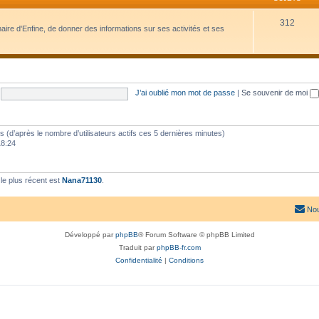
312
naire d'Enfine, de donner des informations sur ses activités et ses
J’ai oublié mon mot de passe
|
Se souvenir de moi
ités (d’après le nombre d’utilisateurs actifs ces 5 dernières minutes)
18:24
e plus récent est
Nana71130
.
Nou
Développé par
phpBB
® Forum Software © phpBB Limited
Traduit par
phpBB-fr.com
Confidentialité
|
Conditions