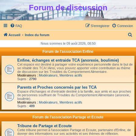
Forum de discussion
FAQ
S’enregistrer
Connexion
R
Accueil
Index du forum
e
Nous sommes le 09 août 2026, 08:50
c
Forum de l'association Enfine
h
Enfine, échanges et entraide TCA (anorexie, boulimie)
e
Cet espace est destiné à partager votre expérience personnelle dans le but de
se rétablir des TCA ! Ainsi, vous pouvez apporter votre contribution au thème
r
de discussion sur les Troubles du Comportement Alimentaire.
Modérateurs :
Modérateurs
,
Membres actifs
c
Sujets :
2790
h
Parents et Proches concernés par les TCA
Espace d'échanges et d'entraide destiné à la famille, aux amis et aux proches
e
de personnes souffrant de Troubles du Comportement Alimentaire (anorexie,
boulimie).
r
Modérateurs :
Modérateurs
,
Membres actifs
Sujets :
489
Forum de l'association Partage et Ecoute
Tribune de Partage et Ecoute
Cette tribune permet à l'association Partage et Ecoute, partenaire d'Enfine, de
donner des informations sur ses activités et ses thèmes de réflexion.