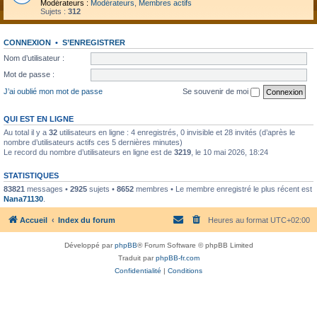
Modérateurs :
Modérateurs
,
Membres actifs
Sujets :
312
CONNEXION
•
S’ENREGISTRER
Nom d’utilisateur :
Mot de passe :
J’ai oublié mon mot de passe
Se souvenir de moi
QUI EST EN LIGNE
Au total il y a
32
utilisateurs en ligne : 4 enregistrés, 0 invisible et 28 invités (d’après le
nombre d’utilisateurs actifs ces 5 dernières minutes)
Le record du nombre d’utilisateurs en ligne est de
3219
, le 10 mai 2026, 18:24
STATISTIQUES
83821
messages •
2925
sujets •
8652
membres • Le membre enregistré le plus récent est
Nana71130
.
Accueil
Index du forum
Heures au format
UTC+02:00
Développé par
phpBB
® Forum Software © phpBB Limited
Traduit par
phpBB-fr.com
Confidentialité
|
Conditions