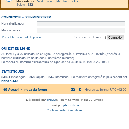
Modérateurs :
Modérateurs
,
Membres actifs
Sujets :
312
CONNEXION
•
S’ENREGISTRER
Nom d’utilisateur :
Mot de passe :
J’ai oublié mon mot de passe
Se souvenir de moi
QUI EST EN LIGNE
Au total il y a
29
utilisateurs en ligne : 2 enregistrés, 0 invisible et 27 invités (d’après le
nombre d’utilisateurs actifs ces 5 dernières minutes)
Le record du nombre d’utilisateurs en ligne est de
3219
, le 10 mai 2026, 18:24
STATISTIQUES
83821
messages •
2925
sujets •
8652
membres • Le membre enregistré le plus récent est
Nana71130
.
Accueil
Index du forum
Heures au format
UTC+02:00
Développé par
phpBB
® Forum Software © phpBB Limited
Traduit par
phpBB-fr.com
Confidentialité
|
Conditions