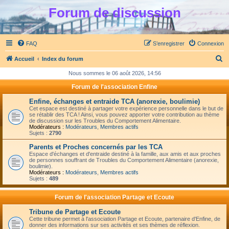
Forum de discussion
FAQ
S’enregistrer
Connexion
R
Accueil
Index du forum
e
Nous sommes le 06 août 2026, 14:56
c
Forum de l'association Enfine
h
Enfine, échanges et entraide TCA (anorexie, boulimie)
e
Cet espace est destiné à partager votre expérience personnelle dans le but de
se rétablir des TCA ! Ainsi, vous pouvez apporter votre contribution au thème
r
de discussion sur les Troubles du Comportement Alimentaire.
Modérateurs :
Modérateurs
,
Membres actifs
c
Sujets :
2790
h
Parents et Proches concernés par les TCA
Espace d'échanges et d'entraide destiné à la famille, aux amis et aux proches
e
de personnes souffrant de Troubles du Comportement Alimentaire (anorexie,
boulimie).
r
Modérateurs :
Modérateurs
,
Membres actifs
Sujets :
489
Forum de l'association Partage et Ecoute
Tribune de Partage et Ecoute
Cette tribune permet à l'association Partage et Ecoute, partenaire d'Enfine, de
donner des informations sur ses activités et ses thèmes de réflexion.