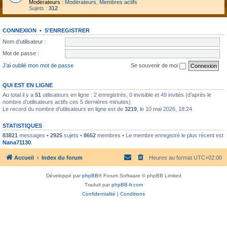
Modérateurs :
Modérateurs
,
Membres actifs
Sujets :
312
CONNEXION
•
S’ENREGISTRER
Nom d’utilisateur :
Mot de passe :
J’ai oublié mon mot de passe
Se souvenir de moi
QUI EST EN LIGNE
Au total il y a
51
utilisateurs en ligne : 2 enregistrés, 0 invisible et 49 invités (d’après le
nombre d’utilisateurs actifs ces 5 dernières minutes)
Le record du nombre d’utilisateurs en ligne est de
3219
, le 10 mai 2026, 18:24
STATISTIQUES
83821
messages •
2925
sujets •
8652
membres • Le membre enregistré le plus récent est
Nana71130
.
Accueil
Index du forum
Heures au format
UTC+02:00
Développé par
phpBB
® Forum Software © phpBB Limited
Traduit par
phpBB-fr.com
Confidentialité
|
Conditions