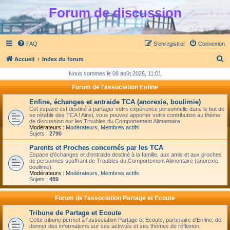
Forum de discussion
FAQ
S’enregistrer
Connexion
R
Accueil
Index du forum
e
Nous sommes le 08 août 2026, 11:01
c
Forum de l'association Enfine
h
Enfine, échanges et entraide TCA (anorexie, boulimie)
e
Cet espace est destiné à partager votre expérience personnelle dans le but de
se rétablir des TCA ! Ainsi, vous pouvez apporter votre contribution au thème
r
de discussion sur les Troubles du Comportement Alimentaire.
Modérateurs :
Modérateurs
,
Membres actifs
c
Sujets :
2790
h
Parents et Proches concernés par les TCA
Espace d'échanges et d'entraide destiné à la famille, aux amis et aux proches
e
de personnes souffrant de Troubles du Comportement Alimentaire (anorexie,
boulimie).
r
Modérateurs :
Modérateurs
,
Membres actifs
Sujets :
489
Forum de l'association Partage et Ecoute
Tribune de Partage et Ecoute
Cette tribune permet à l'association Partage et Ecoute, partenaire d'Enfine, de
donner des informations sur ses activités et ses thèmes de réflexion.