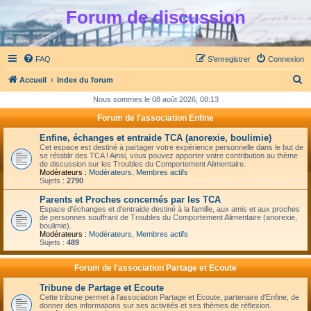
Forum de discussion
FAQ
S’enregistrer
Connexion
R
Accueil
Index du forum
e
Nous sommes le 08 août 2026, 08:13
c
Forum de l'association Enfine
h
Enfine, échanges et entraide TCA (anorexie, boulimie)
e
Cet espace est destiné à partager votre expérience personnelle dans le but de
se rétablir des TCA ! Ainsi, vous pouvez apporter votre contribution au thème
r
de discussion sur les Troubles du Comportement Alimentaire.
Modérateurs :
Modérateurs
,
Membres actifs
c
Sujets :
2790
h
Parents et Proches concernés par les TCA
Espace d'échanges et d'entraide destiné à la famille, aux amis et aux proches
e
de personnes souffrant de Troubles du Comportement Alimentaire (anorexie,
boulimie).
r
Modérateurs :
Modérateurs
,
Membres actifs
Sujets :
489
Forum de l'association Partage et Ecoute
Tribune de Partage et Ecoute
Cette tribune permet à l'association Partage et Ecoute, partenaire d'Enfine, de
donner des informations sur ses activités et ses thèmes de réflexion.