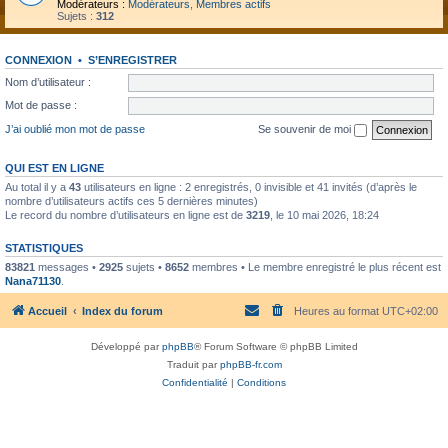
Modérateurs :
Modérateurs
,
Membres actifs
Sujets :
312
CONNEXION
•
S’ENREGISTRER
Nom d’utilisateur :
Mot de passe :
J’ai oublié mon mot de passe
Se souvenir de moi
QUI EST EN LIGNE
Au total il y a
43
utilisateurs en ligne : 2 enregistrés, 0 invisible et 41 invités (d’après le
nombre d’utilisateurs actifs ces 5 dernières minutes)
Le record du nombre d’utilisateurs en ligne est de
3219
, le 10 mai 2026, 18:24
STATISTIQUES
83821
messages •
2925
sujets •
8652
membres • Le membre enregistré le plus récent est
Nana71130
.
Accueil
Index du forum
Heures au format
UTC+02:00
Développé par
phpBB
® Forum Software © phpBB Limited
Traduit par
phpBB-fr.com
Confidentialité
|
Conditions