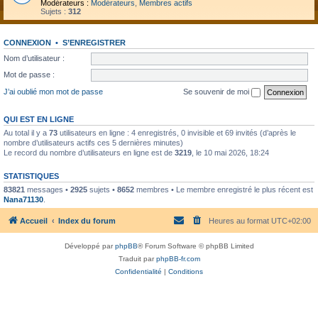
Modérateurs :
Modérateurs
,
Membres actifs
Sujets :
312
CONNEXION
•
S’ENREGISTRER
Nom d’utilisateur :
Mot de passe :
J’ai oublié mon mot de passe
Se souvenir de moi
QUI EST EN LIGNE
Au total il y a
73
utilisateurs en ligne : 4 enregistrés, 0 invisible et 69 invités (d’après le
nombre d’utilisateurs actifs ces 5 dernières minutes)
Le record du nombre d’utilisateurs en ligne est de
3219
, le 10 mai 2026, 18:24
STATISTIQUES
83821
messages •
2925
sujets •
8652
membres • Le membre enregistré le plus récent est
Nana71130
.
Accueil
Index du forum
Heures au format
UTC+02:00
Développé par
phpBB
® Forum Software © phpBB Limited
Traduit par
phpBB-fr.com
Confidentialité
|
Conditions