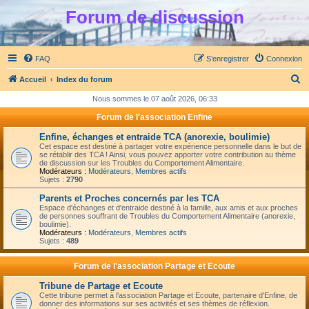
Forum de discussion
FAQ
S’enregistrer
Connexion
R
Accueil
Index du forum
e
Nous sommes le 07 août 2026, 06:33
c
Forum de l'association Enfine
h
Enfine, échanges et entraide TCA (anorexie, boulimie)
e
Cet espace est destiné à partager votre expérience personnelle dans le but de
se rétablir des TCA ! Ainsi, vous pouvez apporter votre contribution au thème
r
de discussion sur les Troubles du Comportement Alimentaire.
Modérateurs :
Modérateurs
,
Membres actifs
c
Sujets :
2790
h
Parents et Proches concernés par les TCA
Espace d'échanges et d'entraide destiné à la famille, aux amis et aux proches
e
de personnes souffrant de Troubles du Comportement Alimentaire (anorexie,
boulimie).
r
Modérateurs :
Modérateurs
,
Membres actifs
Sujets :
489
Forum de l'association Partage et Ecoute
Tribune de Partage et Ecoute
Cette tribune permet à l'association Partage et Ecoute, partenaire d'Enfine, de
donner des informations sur ses activités et ses thèmes de réflexion.