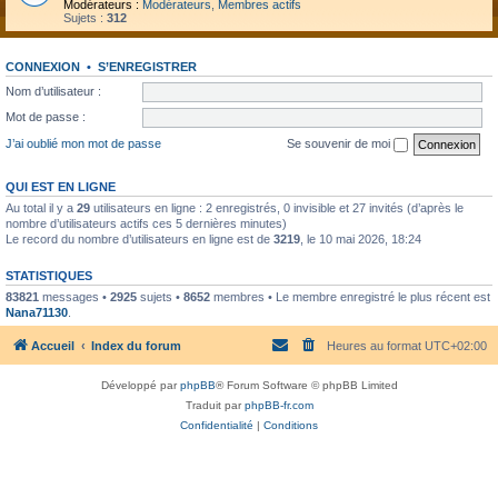
Modérateurs :
Modérateurs
,
Membres actifs
Sujets :
312
CONNEXION
•
S’ENREGISTRER
Nom d’utilisateur :
Mot de passe :
J’ai oublié mon mot de passe
Se souvenir de moi
QUI EST EN LIGNE
Au total il y a
29
utilisateurs en ligne : 2 enregistrés, 0 invisible et 27 invités (d’après le
nombre d’utilisateurs actifs ces 5 dernières minutes)
Le record du nombre d’utilisateurs en ligne est de
3219
, le 10 mai 2026, 18:24
STATISTIQUES
83821
messages •
2925
sujets •
8652
membres • Le membre enregistré le plus récent est
Nana71130
.
Accueil
Index du forum
Heures au format
UTC+02:00
Développé par
phpBB
® Forum Software © phpBB Limited
Traduit par
phpBB-fr.com
Confidentialité
|
Conditions