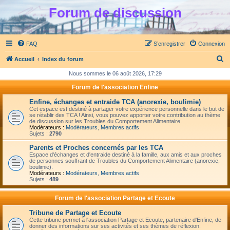
Forum de discussion
FAQ
S’enregistrer
Connexion
R
Accueil
Index du forum
e
Nous sommes le 06 août 2026, 17:29
c
Forum de l'association Enfine
h
Enfine, échanges et entraide TCA (anorexie, boulimie)
e
Cet espace est destiné à partager votre expérience personnelle dans le but de
se rétablir des TCA ! Ainsi, vous pouvez apporter votre contribution au thème
r
de discussion sur les Troubles du Comportement Alimentaire.
Modérateurs :
Modérateurs
,
Membres actifs
c
Sujets :
2790
h
Parents et Proches concernés par les TCA
Espace d'échanges et d'entraide destiné à la famille, aux amis et aux proches
e
de personnes souffrant de Troubles du Comportement Alimentaire (anorexie,
boulimie).
r
Modérateurs :
Modérateurs
,
Membres actifs
Sujets :
489
Forum de l'association Partage et Ecoute
Tribune de Partage et Ecoute
Cette tribune permet à l'association Partage et Ecoute, partenaire d'Enfine, de
donner des informations sur ses activités et ses thèmes de réflexion.