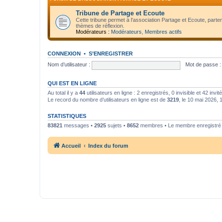
Tribune de Partage et Ecoute
Cette tribune permet à l'association Partage et Ecoute, parte
thèmes de réflexion.
Modérateurs :
Modérateurs
,
Membres actifs
CONNEXION
•
S’ENREGISTRER
Nom d’utilisateur :
Mot de passe :
QUI EST EN LIGNE
Au total il y a
44
utilisateurs en ligne : 2 enregistrés, 0 invisible et 42 inv
Le record du nombre d’utilisateurs en ligne est de
3219
, le 10 mai 2026, 
STATISTIQUES
83821
messages •
2925
sujets •
8652
membres • Le membre enregistré l
Accueil
Index du forum