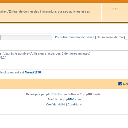
312
naire d'Enfine, de donner des informations sur ses activités et ses
J’ai oublié mon mot de passe
|
Se souvenir de moi
ités (d’après le nombre d’utilisateurs actifs ces 5 dernières minutes)
18:24
e plus récent est
Nana71130
.
Nou
Développé par
phpBB
® Forum Software © phpBB Limited
Traduit par
phpBB-fr.com
Confidentialité
|
Conditions