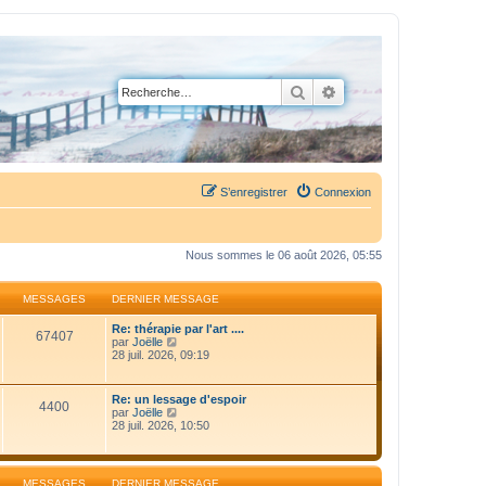
Rechercher
Recherche avancée
S’enregistrer
Connexion
Nous sommes le 06 août 2026, 05:55
MESSAGES
DERNIER MESSAGE
Re: thérapie par l'art ....
67407
V
par
Joëlle
o
28 juil. 2026, 09:19
i
r
l
Re: un lessage d'espoir
4400
e
V
par
Joëlle
d
o
28 juil. 2026, 10:50
e
i
r
r
n
l
i
e
MESSAGES
DERNIER MESSAGE
e