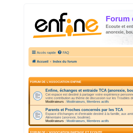
Forum 
Ecoute et en
anorexie, boul
Accès rapide
FAQ
Accueil
Index du forum
FORUM DE L'ASSOCIATION ENFINE
Enfine, échanges et entraide TCA (anorexie, bo
Cet espace est destiné à partager votre expérience personnel
votre contribution au thème de discussion sur les Troubles 
Modérateurs :
Modérateurs
,
Membres actifs
Parents et Proches concernés par les TCA
Espace d'échanges et d'entraide destiné à la famille, aux 
Alimentaire (anorexie, boulimie).
Modérateurs :
Modérateurs
,
Membres actifs
FORUM DE L'ASSOCIATION PARTAGE ET ECOUTE