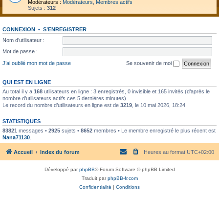
Modérateurs :
Modérateurs
,
Membres actifs
Sujets :
312
CONNEXION
•
S’ENREGISTRER
Nom d’utilisateur :
Mot de passe :
J’ai oublié mon mot de passe
Se souvenir de moi
QUI EST EN LIGNE
Au total il y a
168
utilisateurs en ligne : 3 enregistrés, 0 invisible et 165 invités (d’après le
nombre d’utilisateurs actifs ces 5 dernières minutes)
Le record du nombre d’utilisateurs en ligne est de
3219
, le 10 mai 2026, 18:24
STATISTIQUES
83821
messages •
2925
sujets •
8652
membres • Le membre enregistré le plus récent est
Nana71130
.
Accueil
Index du forum
Heures au format
UTC+02:00
Développé par
phpBB
® Forum Software © phpBB Limited
Traduit par
phpBB-fr.com
Confidentialité
|
Conditions