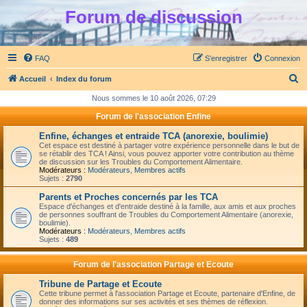
Forum de discussion
FAQ
S’enregistrer
Connexion
R
Accueil
Index du forum
e
Nous sommes le 10 août 2026, 07:29
c
Forum de l'association Enfine
h
Enfine, échanges et entraide TCA (anorexie, boulimie)
e
Cet espace est destiné à partager votre expérience personnelle dans le but de
se rétablir des TCA ! Ainsi, vous pouvez apporter votre contribution au thème
r
de discussion sur les Troubles du Comportement Alimentaire.
Modérateurs :
Modérateurs
,
Membres actifs
c
Sujets :
2790
h
Parents et Proches concernés par les TCA
Espace d'échanges et d'entraide destiné à la famille, aux amis et aux proches
e
de personnes souffrant de Troubles du Comportement Alimentaire (anorexie,
boulimie).
r
Modérateurs :
Modérateurs
,
Membres actifs
Sujets :
489
Forum de l'association Partage et Ecoute
Tribune de Partage et Ecoute
Cette tribune permet à l'association Partage et Ecoute, partenaire d'Enfine, de
donner des informations sur ses activités et ses thèmes de réflexion.