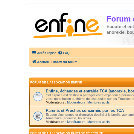
Forum 
Ecoute et en
anorexie, boul
Accès rapide
FAQ
Accueil
Index du forum
FORUM DE L'ASSOCIATION ENFINE
Enfine, échanges et entraide TCA (anorexie, bo
Cet espace est destiné à partager votre expérience personnel
votre contribution au thème de discussion sur les Troubles 
Modérateurs :
Modérateurs
,
Membres actifs
Parents et Proches concernés par les TCA
Espace d'échanges et d'entraide destiné à la famille, aux 
Alimentaire (anorexie, boulimie).
Modérateurs :
Modérateurs
,
Membres actifs
FORUM DE L'ASSOCIATION PARTAGE ET ECOUTE