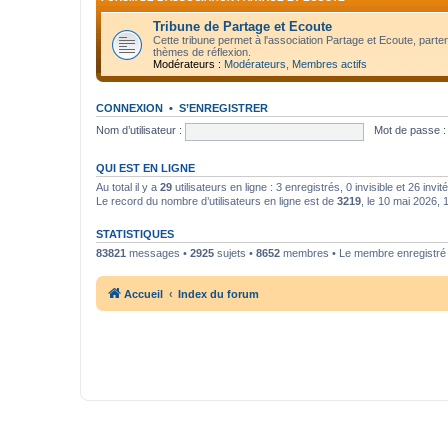
Tribune de Partage et Ecoute
Cette tribune permet à l'association Partage et Ecoute, parte
thèmes de réflexion.
Modérateurs :
Modérateurs
,
Membres actifs
CONNEXION
•
S’ENREGISTRER
Nom d’utilisateur :
Mot de passe :
QUI EST EN LIGNE
Au total il y a
29
utilisateurs en ligne : 3 enregistrés, 0 invisible et 26 inv
Le record du nombre d’utilisateurs en ligne est de
3219
, le 10 mai 2026, 
STATISTIQUES
83821
messages •
2925
sujets •
8652
membres • Le membre enregistré l
Accueil
Index du forum