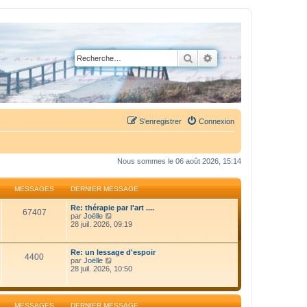
Rechercher
Recherche avancée
S’enregistrer
Connexion
Nous sommes le 06 août 2026, 15:14
MESSAGES
DERNIER MESSAGE
Re: thérapie par l'art ....
67407
V
par
Joëlle
o
28 juil. 2026, 09:19
i
r
l
Re: un lessage d'espoir
4400
e
V
par
Joëlle
d
o
28 juil. 2026, 10:50
e
i
r
r
n
l
i
e
MESSAGES
DERNIER MESSAGE
e