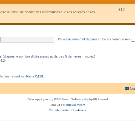
312
naire d'Enfine, de donner des informations sur ses activités et ses
J’ai oublié mon mot de passe
|
Se souvenir de moi
ités (d’après le nombre d’utilisateurs actifs ces 5 dernières minutes)
18:24
e plus récent est
Nana71130
.
Nou
Développé par
phpBB
® Forum Software © phpBB Limited
Traduit par
phpBB-fr.com
Confidentialité
|
Conditions