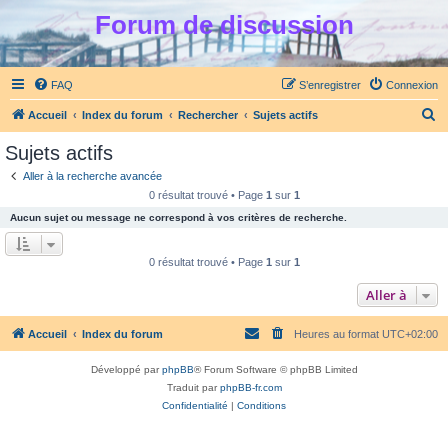
Forum de discussion
FAQ
S’enregistrer
Connexion
R
Accueil
Index du forum
Rechercher
Sujets actifs
e
Sujets actifs
c
Aller à la recherche avancée
h
0 résultat trouvé • Page
1
sur
1
e
Aucun sujet ou message ne correspond à vos critères de recherche.
r
c
0 résultat trouvé • Page
1
sur
1
h
Aller à
e
r
Accueil
Index du forum
Heures au format
UTC+02:00
Développé par
phpBB
® Forum Software © phpBB Limited
Traduit par
phpBB-fr.com
Confidentialité
|
Conditions